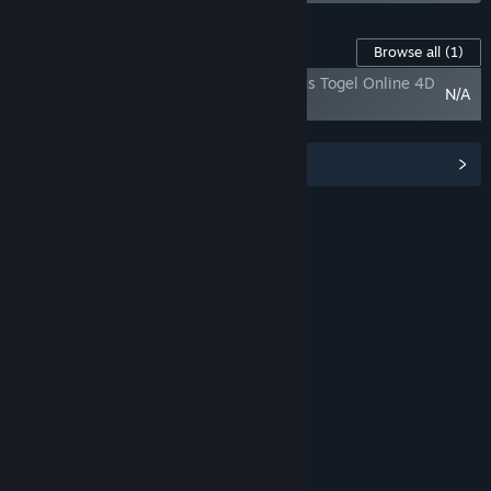
Content For This Game
Browse all
(1)
RAJASLOT88 🔅 Panduan Install APK Situs Togel Online 4D
N/A
Edisi Terbatas Spesial Hari Ini
View Community Hub
Pusat Toto Togel Online
Berupa:
Link Togel
Situs Togel
Bandar Togel
Toto Togel
Bonus & Cashback Togel
Togel Terpercaya