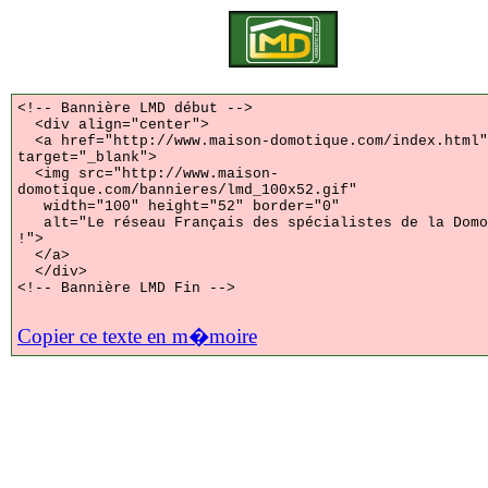
<!-- Bannière LMD début -->
<div align="center">
<a href="http://www.maison-domotique.com/index.html"
target="_blank">
<img src="http://www.maison-
domotique.com/bannieres/lmd_100x52.gif"
width="100" height="52" border="0"
alt="Le réseau Français des spécialistes de la Domo
!">
</a>
</div>
<!-- Bannière LMD Fin -->
Copier ce texte en m�moire