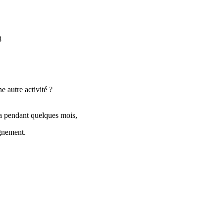
8
e autre activité ?
a pendant quelques mois,
ignement.