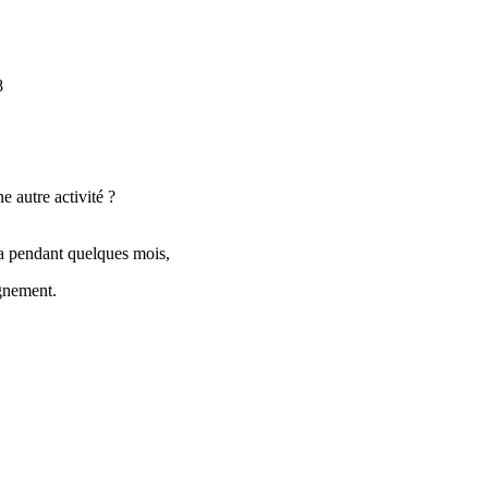
8
e autre activité ?
a pendant quelques mois,
ignement.