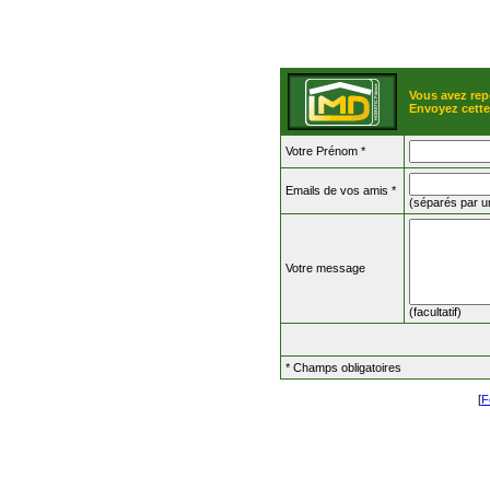
Vous avez rep
Envoyez cette
Votre Prénom *
Emails de vos amis *
(séparés par un
Votre message
(facultatif)
* Champs obligatoires
[
F