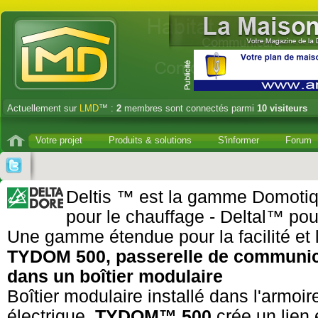
Actuellement sur
LMD
™ :
2
membres sont connectés parmi
10 visiteurs
Votre projet
Produits & solutions
S'informer
Forum
Deltis ™ est la gamme Domotiq
pour le chauffage - Deltal™ pour 
Une gamme étendue pour la facilité et l
TYDOM 500, passerelle de communic
dans un boîtier modulaire
Boîtier modulaire installé dans l'armoir
électrique,
TYDOM™ 500
crée un lien 