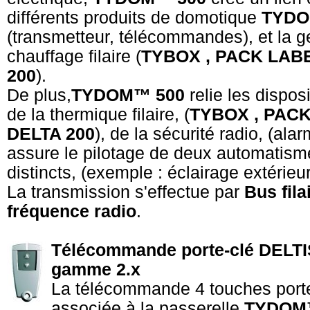
différents produits de domotique
TYD
(transmetteur, télécommandes), et la g
chauffage filaire (
TYBOX , PACK LABE
200
).
De plus,
TYDOM™ 500
relie les dispos
de la thermique filaire, (
TYBOX , PACK
DELTA 200
), de la sécurité radio, (ala
assure le pilotage de deux automatis
distincts, (exemple : éclairage extérieur,
La transmission s'effectue par
Bus fila
fréquence radio
.
Télécommande porte-clé DELTI
gamme 2.x
La télécommande 4 touches port
associée à la passerelle
TYDOM