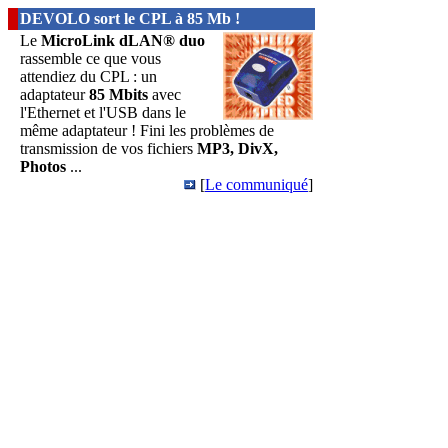
DEVOLO sort le CPL à 85 Mb !
Le
MicroLink dLAN® duo
rassemble ce que vous
attendiez du CPL : un
adaptateur
85 Mbits
avec
l'Ethernet et l'USB dans le
même adaptateur ! Fini les problèmes de
transmission de vos fichiers
MP3, DivX,
Photos
...
[
Le communiqué
]