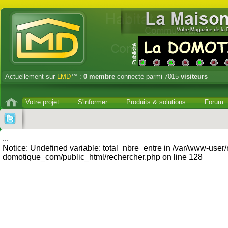
Actuellement sur
LMD
™ :
0
membre
connecté parmi 7015
visiteurs
Votre projet
S'informer
Produits & solutions
Forum
...
Notice: Undefined variable: total_nbre_entre in /var/www-user
domotique_com/public_html/rechercher.php on line 128