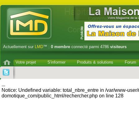
Actuellement sur
LMD
™ :
0
membre
connecté parmi 4786
visiteurs
Votre projet
S'informer
Produits & solutions
Forum
...
Notice: Undefined variable: total_nbre_entre in /var/www-user
domotique_com/public_html/rechercher.php on line 128