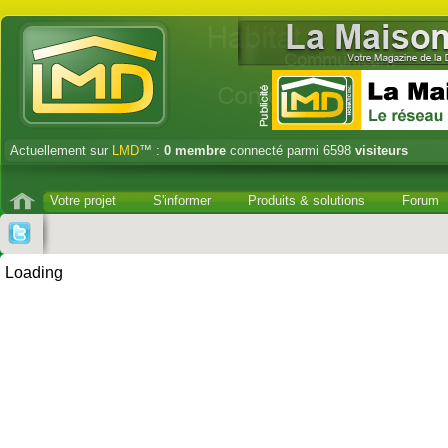
Actuellement sur
LMD
™ :
0
membre
connecté parmi 6598
visiteurs
Votre projet
S'informer
Produits & solutions
Forum
Loading