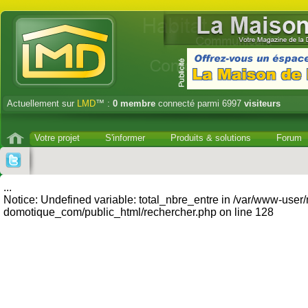
Actuellement sur
LMD
™ :
0
membre
connecté parmi 6997
visiteurs
Votre projet
S'informer
Produits & solutions
Forum
...
Notice: Undefined variable: total_nbre_entre in /var/www-user
domotique_com/public_html/rechercher.php on line 128