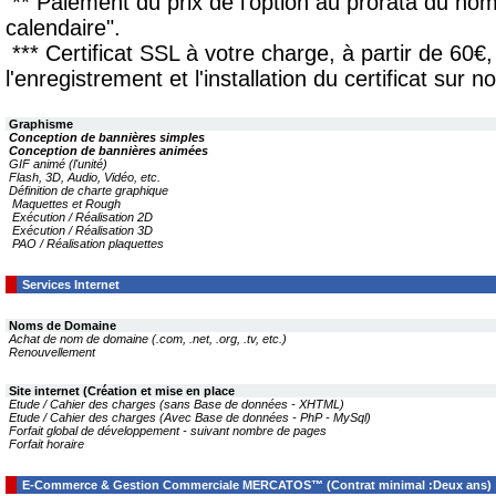
** Paiement du prix de l'option au prorata du no
calendaire".
*** Certificat SSL à votre charge, à partir de 60€,
l'enregistrement et l'installation du certificat sur n
Graphisme
Conception de bannières simples
Conception de bannières animées
GIF animé (l'unité)
Flash, 3D, Audio, Vidéo, etc.
Définition de charte graphique
Maquettes et Rough
Exécution / Réalisation 2D
Exécution / Réalisation 3D
PAO / Réalisation plaquettes
Services Internet
Noms de Domaine
Achat de nom de domaine (.com, .net, .org, .tv, etc.)
Renouvellement
Site internet (Création et mise en place
Etude / Cahier des charges (sans Base de données - XHTML)
Etude / Cahier des charges (Avec Base de données - PhP - MySql)
Forfait global de développement - suivant nombre de pages
Forfait horaire
E-Commerce & Gestion Commerciale MERCATOS™ (Contrat minimal :Deux ans)