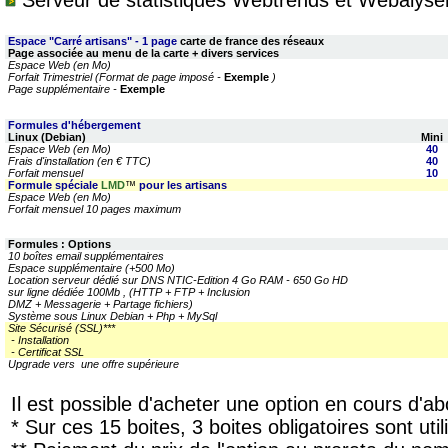
Serveur de statistiques Webtrends et Webalyser
Espace "Carré artisans" - 1 page
carte de france des réseaux
Page associée au menu de la carte +
divers services
Espace Web (en Mo)
Forfait Trimestriel (Format de page imposé -
Exemple
)
Page supplémentaire -
Exemple
Formules d'hébergement
Linux (Debian)
Mini
Espace Web (en Mo)
40
Frais d'installation (en € TTC)
40
Forfait mensuel
10
Formule spéciale
LMD
™
pour les artisans
Espace Web (en Mo)
Forfait mensuel 10 pages maximum
Formules : Options
10 boîtes email supplémentaires
Espace supplémentaire (+500 Mo)
Location serveur dédié sur DNS NTIC-Edition 4 Go RAM - 650 Go HD
sur ligne dédiée 100Mb , (HTTP + FTP + Inclusion
DMZ + Messagerie + Partage fichiers)
Système sous Linux Debian + Php + MySql
Site Sécurisé (SSL)***
- Installation
- Certificat SSL
Upgrade vers une offre supérieure
Il est possible d'acheter une option en cours d'
* Sur ces 15 boites, 3 boites obligatoires sont uti