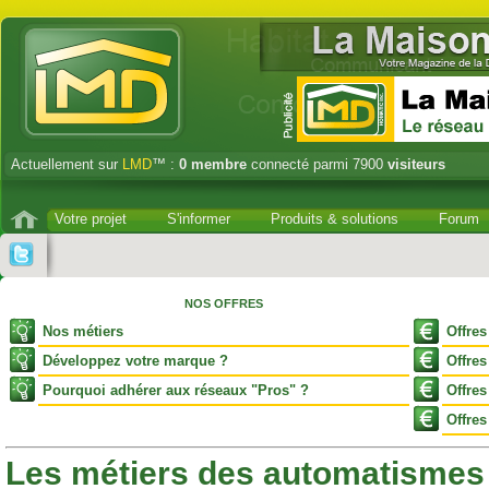
Actuellement sur
LMD
™ :
0
membre
connecté parmi 7900
visiteurs
Votre projet
S'informer
Produits & solutions
Forum
NOS OFFRES
Nos métiers
Offres
Développez votre marque
?
Offres
Pourquoi adhérer aux réseaux "Pros"
?
Offres
Offre
Les métiers des automatismes 