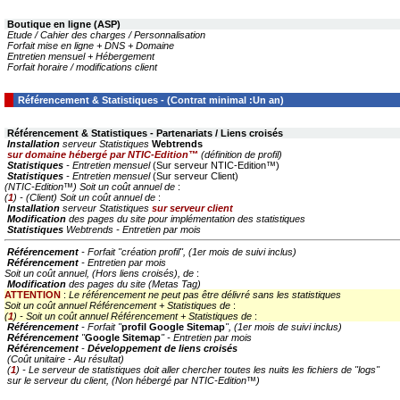
Boutique en ligne
(ASP)
Etude / Cahier des charges / Personnalisation
Forfait mise en ligne + DNS + Domaine
Entretien mensuel + Hébergement
Forfait horaire / modifications client
Référencement & Statistiques - (Contrat minimal :Un an)
Référencement & Statistiques - Partenariats / Liens croisés
Installation
serveur Statistiques
Webtrends
sur domaine hébergé par NTIC-Edition™
(définition de profil)
Statistiques
- Entretien mensuel
(Sur serveur NTIC-Edition™)
Statistiques
- Entretien mensuel
(Sur serveur Client)
(NTIC-Edition™) Soit un coût annuel de
:
(
1
) - (Client) Soit un coût annuel de
:
Installation
serveur Statistiques
sur serveur client
Modification
des pages du site pour implémentation des statistiques
Statistiques
Webtrends - Entretien par mois
Référencement
- Forfait "création profil", (1er mois de suivi inclus)
Référencement
- Entretien par mois
Soit un coût annuel, (Hors liens croisés), de
:
Modification
des pages du site (Metas Tag)
ATTENTION
:
Le référencement ne peut pas être délivré sans les statistiques
Soit un coût annuel Référencement + Statistiques de
:
(
1
) - Soit un coût annuel Référencement + Statistiques de
:
Référencement
- Forfait "
profil Google Sitemap
", (1er mois de suivi inclus)
Référencement
"
Google Sitemap
" - Entretien par mois
Référencement
-
Développement de liens croisés
(Coût unitaire - Au résultat)
(
1
) - Le serveur de statistiques doit aller chercher toutes les nuits les fichiers de "logs"
sur le serveur du client, (Non hébergé par NTIC-Edition™)