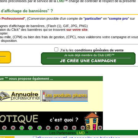
ions préconisées par le service de la
LMD
™ chargé de contrôler le respect de la présente
 d'affichage de bannières" ?
 Professionnel
", (Conversion possible d'un compte de "
particulier
" en "
compte pro
" sur
gnes d'affichage de bannères, (Flash (1), GIF, JPG, PNG)
tion du Click" des bannières qui se trouvent
sur votre site
.
opter.
u mille, (CPM) ou bien des frais de gestion, (CPC), nous validerons votre campagne et vou
disposition.
J'ai lu les
conditions générales de vente
ue ™ vous propose également ...
Les Partenaires
LMD
™ :