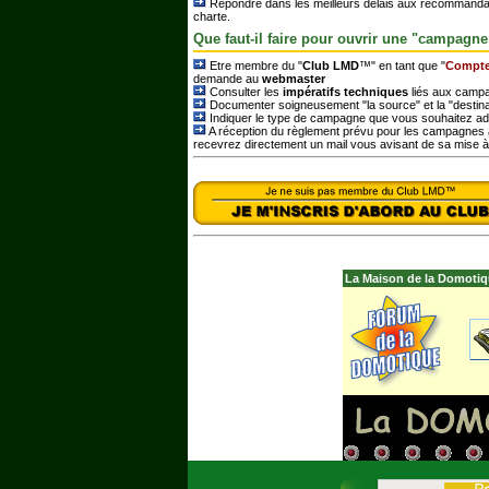
Répondre dans les meilleurs délais aux recommandat
charte.
Que faut-il faire pour ouvrir une "campagne
Etre membre du "
Club LMD
™" en tant que "
Compte
demande au
webmaster
Consulter les
impératifs techniques
liés aux campa
Documenter soigneusement "la source" et la "destina
Indiquer le type de campagne que vous souhaitez ad
A réception du règlement prévu pour les campagnes a
recevrez directement un mail vous avisant de sa mise à 
La Maison de la Domotiq