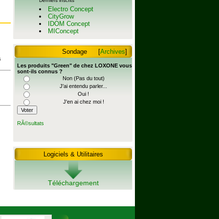
Derniers inscrits
Electro Concept
CityGrow
IDOM Concept
MIConcept
Sondage
[
Archives
]
s
Les produits "Green" de chez LOXONE vous
sont-ils connus ?
Non (Pas du tout)
J'ai entendu parler...
Oui !
J'en ai chez moi !
RÃ©sultats
Logiciels & Utilitaires
Téléchargement