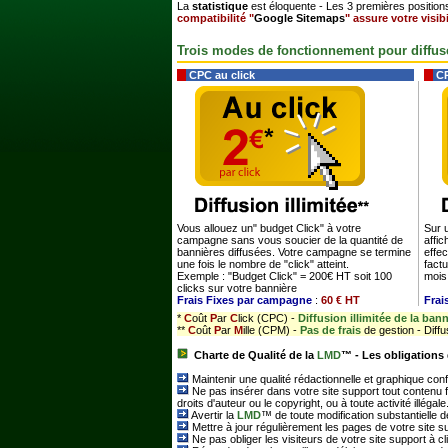
La
statistique
est éloquente - Les 3 premières position
compatibilité "
Google Sitemaps
" assure votre visibi
Trois modes de fonctionnement pour diffuse
CPC au click
CP
Vous allouez un" budget Click" à votre
Sur 
campagne sans vous soucier de la quantité de
affic
bannières diffusées. Votre campagne se termine
effec
une fois le nombre de "click" atteint.
factu
Exemple : "Budget Click" = 200€ HT soit 100
mois
clicks sur votre bannière
Frais Fixes par campagne
:
60 € HT
Frai
*
C
oût
P
ar
C
lick (CPC) -
Diffusion illimitée de la bann
**
C
oût
P
ar
M
ille (CPM) -
Pas de frais
de gestion - Diff
Charte de Qualité de la
LMD
™ - Les obligations
Maintenir une qualité rédactionnelle et graphique conf
Ne pas insérer dans votre site support tout contenu f
droits d'auteur ou le copyright, ou à toute activité illégale
Avertir la
LMD
™ de toute modification substantielle d
Mettre à jour régulièrement les pages de votre site s
Ne pas obliger les visiteurs de votre site support à cl