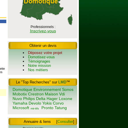
Professionnels :
Inscrivez-vous
Obtenir un devis
Déposez votre projet
Domotisez-vous
Témoignages
Notre mission
ette
Nos métiers
es
Le "Top Recherches" sur
LMD
™
Domotique
Environnement
Sonos
Mobotix
Crestron
Maison
Vdi
Nuvo
Philips
Delta
Hager
Loxone
Yamaha
Devolo
Yokis
Corvo
Microsoft
Pronto
Tatung
mir-itfs
Annuaire & liens
[
Consulter
]