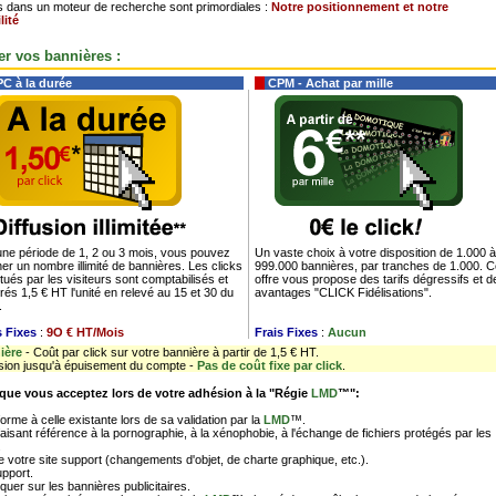
s dans un moteur de recherche sont primordiales :
Notre positionnement et notre
lité
r vos bannières :
C à la durée
CPM - Achat par mille
une période de 1, 2 ou 3 mois, vous pouvez
Un vaste choix à votre disposition de 1.000 à
her un nombre illimité de bannières. Les clicks
999.000 bannières, par tranches de 1.000. C
tués par les visiteurs sont comptabilisés et
offre vous propose des tarifs dégressifs et d
rés 1,5 € HT l'unité en relevé au 15 et 30 du
avantages "CLICK Fidélisations".
.
s Fixes
:
9O € HT/Mois
Frais Fixes
:
Aucun
ière
- Coût par click sur votre bannière à partir de 1,5 € HT.
usion jusqu'à épuisement du compte -
Pas de coût fixe par click
.
 que vous acceptez lors de votre adhésion à la "Régie
LMD
™":
orme à celle existante lors de sa validation par la
LMD
™.
aisant référence à la pornographie, à la xénophobie, à l'échange de fichiers protégés par les
.
e votre site support (changements d'objet, de charte graphique, etc.).
upport.
iquer sur les bannières publicitaires.