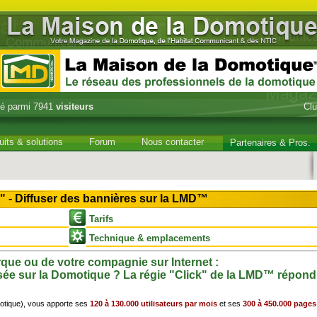
é parmi 7941
visiteurs
Cl
uits & solutions
Forum
Nous contacter
Partenaires & Pros.
" - Diffuser des bannières sur la LMD™
Tarifs
Technique & emplacements
arque ou de votre compagnie sur Internet :
sée sur la Domotique ? La régie "Click" de la LMD™ répond
otique), vous apporte ses
120 à 130.000 utilisateurs par mois
et ses
300 à 450.000 pages