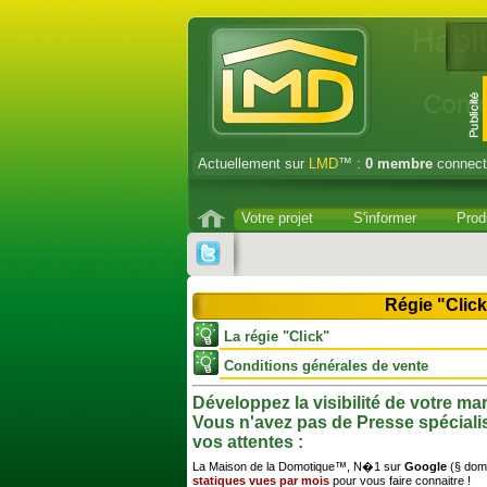
Actuellement sur
LMD
™ :
0
membre
connect
Votre projet
S'informer
Prod
Régie "Click
La régie "Click"
Conditions générales de vente
Développez la visibilité de votre m
Vous n'avez pas de Presse spéciali
vos attentes :
La Maison de la Domotique™, N�1 sur
Google
(§ dom
statiques vues par mois
pour vous faire connaitre !