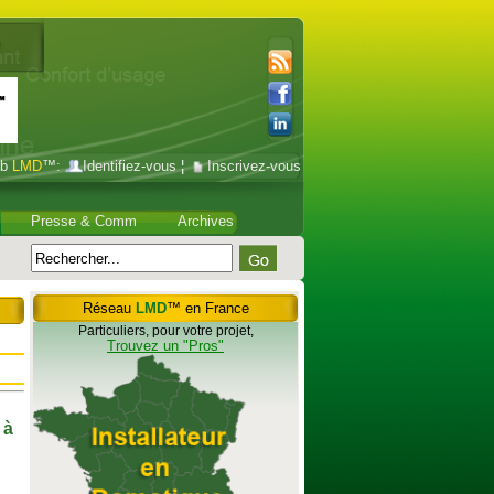
ub
LMD
™:
Identifiez-vous
¦
Inscrivez-vous
Presse & Comm
Archives
Réseau
LMD
™ en France
Particuliers, pour votre projet,
Trouvez un "Pros"
 à