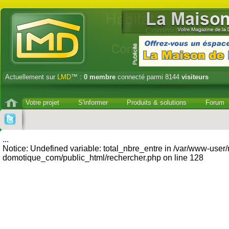
Actuellement sur
LMD
™ :
0
membre
connecté parmi 8144
visiteurs
Votre projet
S'informer
Produits & solutions
Forum
...
Notice: Undefined variable: total_nbre_entre in /var/www-user
domotique_com/public_html/rechercher.php on line 128