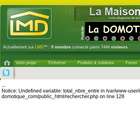
Actuellement sur
LMD
™ :
0
membre
connecté parmi 7444
visiteurs
Votre projet
S'informer
Produits & solutions
Forum
...
Notice: Undefined variable: total_nbre_entre in /var/www-user
domotique_com/public_html/rechercher.php on line 128