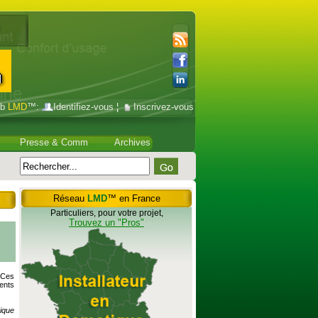
ub
LMD
™:
Identifiez-vous
¦
Inscrivez-vous
Presse & Comm
Archives
Réseau
LMD
™ en France
Particuliers, pour votre projet,
Trouvez un "Pros"
 Ces
ents
rique