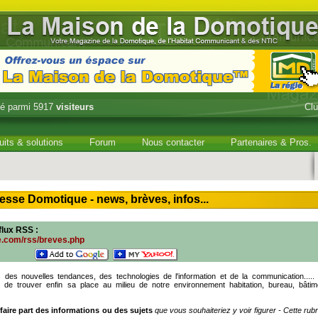
é parmi 5917
visiteurs
Cl
uits & solutions
Forum
Nous contacter
Partenaires & Pros.
sse Domotique - news, brèves, infos...
 flux RSS
:
e.com/rss/breves.php
es nouvelles tendances, des technologies de l'information et de la communication.....
" de trouver enfin sa place au milieu de notre environnement habitation, bureau, bâtim
aire part des informations ou des sujets
que vous souhaiteriez y voir figurer - Cette rub