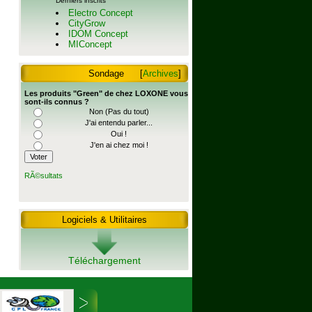
Derniers inscrits
Electro Concept
CityGrow
IDOM Concept
MIConcept
Sondage
[
Archives
]
Les produits "Green" de chez LOXONE vous
sont-ils connus ?
Non (Pas du tout)
J'ai entendu parler...
Oui !
J'en ai chez moi !
RÃ©sultats
Logiciels & Utilitaires
Téléchargement