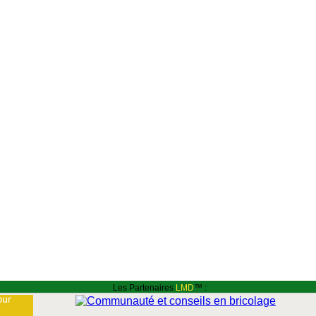
Les Partenaires
LMD
™ :