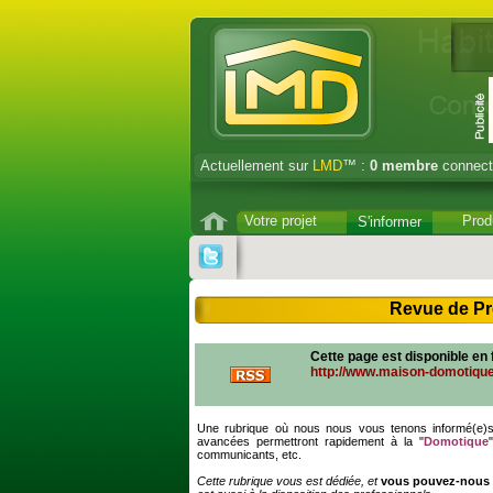
Actuellement sur
LMD
™ :
0
membre
connect
Votre projet
Prod
S'informer
Revue de Pre
Cette page
est disponible en
http://www.maison-domotiqu
Une rubrique où nous nous vous tenons informé(e)s d
avancées permettront rapidement à la "
Domotique
communicants, etc.
Cette rubrique vous est dédiée, et
vous pouvez-nous f