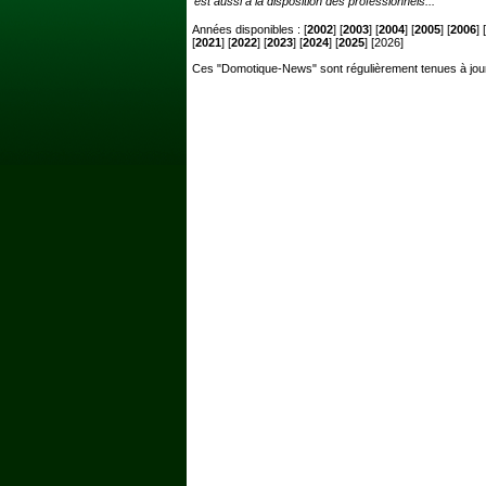
est aussi à la disposition des professionnels...
Années disponibles : [
2002
] [
2003
] [
2004
] [
2005
] [
2006
] [
[
2021
] [
2022
] [
2023
] [
2024
] [
2025
] [2026]
Ces "Domotique-News" sont régulièrement tenues à jou