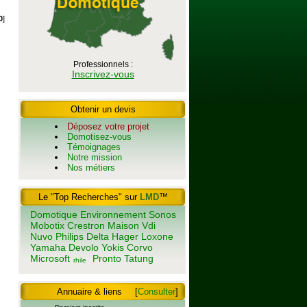
0
]
Professionnels :
Inscrivez-vous
Obtenir un devis
Déposez votre projet
Domotisez-vous
Témoignages
Notre mission
Nos métiers
Le "Top Recherches" sur
LMD
™
Domotique
Environnement
Sonos
Mobotix
Crestron
Maison
Vdi
Nuvo
Philips
Delta
Hager
Loxone
Yamaha
Devolo
Yokis
Corvo
Microsoft
Pronto
Tatung
rhile
Annuaire & liens
[
Consulter
]