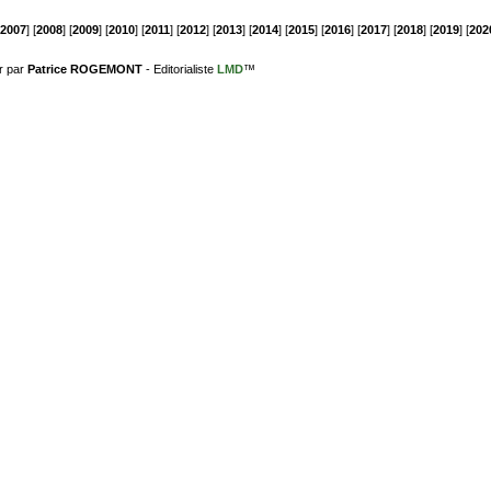
2007
] [
2008
] [
2009
] [
2010
] [
2011
] [
2012
] [
2013
] [
2014
] [
2015
] [
2016
] [
2017
] [
2018
] [
2019
] [
202
r par
Patrice ROGEMONT
- Editorialiste
LMD
™