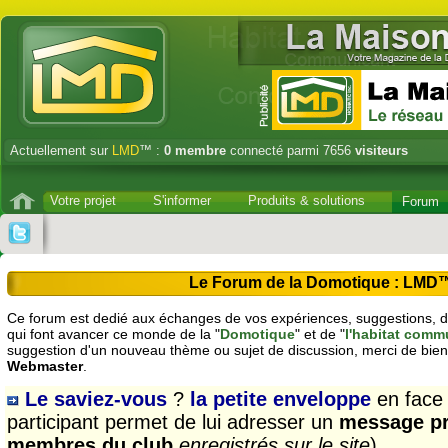
Actuellement sur
LMD
™ :
0
membre
connecté parmi 7656
visiteurs
Votre projet
S'informer
Produits & solutions
Forum
Le Forum de la Domotique : LMD
Ce forum est dedié aux échanges de vos expériences, suggestions, dé
qui font avancer ce monde de la "
Domotique
" et de "
l'habitat comm
suggestion d'un nouveau thème ou sujet de discussion, merci de bien
Webmaster
.
Le saviez-vous
?
la petite enveloppe
en face
participant permet de lui adresser un
message pr
membres du club
enregistrés sur le site
)