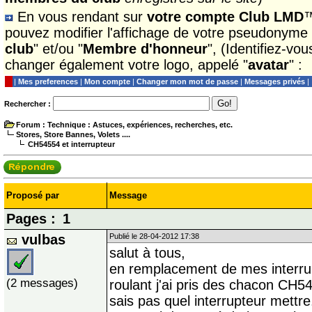
En vous rendant sur
votre compte Club LMD
™
pouvez modifier l'affichage de votre pseudonyme
club
" et/ou "
Membre d'honneur
", (Identifiez-vo
changer également votre logo, appelé "
avatar
" :
|
Mes preferences
|
Mon compte
|
Changer mon mot de passe
|
Messages privés
|
Rechercher :
Forum
: Technique : Astuces, expériences, recherches, etc.
Stores, Store Bannes, Volets ....
CH54554 et interrupteur
Proposé par
Message
Pages :
1
vulbas
Publié le 28-04-2012 17:38
salut à tous,
en remplacement de mes interru
(2 messages)
roulant j'ai pris des chacon CH54
sais pas quel interrupteur mettre