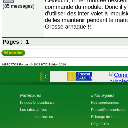
CH54554, l'inter montée descente
(85 messages)
commande du module. Donc il y a
d'utiliser des inter volet à impu
de les maintenir pendant la manœ
Grosse arnaque !!!
Pages :
1
MERCATOS Forum
- © 2003
NTIC Edition
-2016
Le
Partenaires
Infos légales
Ils nous font confiance
Nos coordonnées
Les sites affiliés :
Presse/Communication
lmdstore.eu
Echange de liens
Régie Click