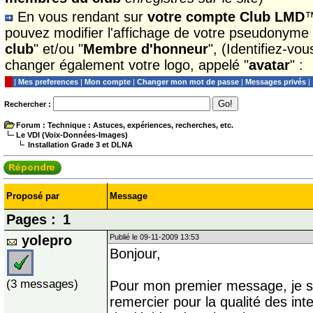
En vous rendant sur
votre compte Club LMD
™
pouvez modifier l'affichage de votre pseudonyme
club
" et/ou "
Membre d'honneur
", (Identifiez-vo
changer également votre logo, appelé "
avatar
" :
|
Mes preferences
|
Mon compte
|
Changer mon mot de passe
|
Messages privés
|
Rechercher :
Forum
: Technique : Astuces, expériences, recherches, etc.
Le VDI (Voix-Données-Images)
Installation Grade 3 et DLNA
Proposé par
Message
Pages :
1
yolepro
Publié le 09-11-2009 13:53
Bonjour,
(3 messages)
Pour mon premier message, je so
remercier pour la qualité des inter