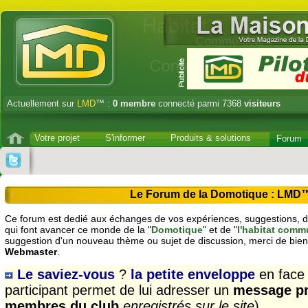
Actuellement sur
LMD
™ :
0
membre
connecté parmi 7368
visiteurs
Votre projet
S'informer
Produits & solutions
Forum
Le Forum de la Domotique : LMD
Ce forum est dedié aux échanges de vos expériences, suggestions, dé
qui font avancer ce monde de la "
Domotique
" et de "
l'habitat comm
suggestion d'un nouveau thème ou sujet de discussion, merci de bien
Webmaster
.
Le saviez-vous
?
la petite enveloppe
en face
participant permet de lui adresser un
message pr
membres du club
enregistrés sur le site
)