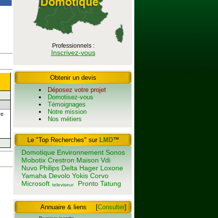
Professionnels :
Inscrivez-vous
Obtenir un devis
Déposez votre projet
Domotisez-vous
Témoignages
Notre mission
re
Nos métiers
Le "Top Recherches" sur
LMD
™
Domotique
Environnement
Sonos
Mobotix
Crestron
Maison
Vdi
Nuvo
Philips
Delta
Hager
Loxone
Yamaha
Devolo
Yokis
Corvo
Microsoft
Pronto
Tatung
televiseur
Annuaire & liens
[
Consulter
]