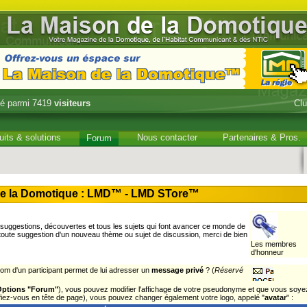
é parmi 7419
visiteurs
Cl
uits & solutions
Nous contacter
Partenaires & Pros.
Forum
e la Domotique : LMD™ - LMD STore™
uggestions, découvertes et tous les sujets qui font avancer ce monde de
 toute suggestion d'un nouveau thème ou sujet de discussion, merci de bien
Les membres
d'honneur
om d'un participant permet de lui adresser un
message privé
? (
Réservé
Options "Forum"
), vous pouvez modifier l'affichage de votre pseudonyme et que vous soye
tifiez-vous en tête de page), vous pouvez changer également votre logo, appelé "
avatar
" :