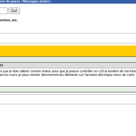
ot de passe
|
Messages privés
|
rches, etc.
:49
 ce que je dois utiliser comme matos pour que je puisse contrôler en x10 la lumière de ma futu
tant en cours je peux monter directement les éléments sur l'armoire électrique merci de votre