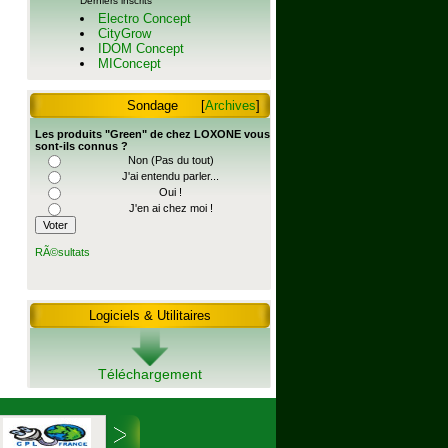
Derniers inscrits
Electro Concept
CityGrow
IDOM Concept
MIConcept
Sondage
[
Archives
]
Les produits "Green" de chez LOXONE vous
sont-ils connus ?
Non (Pas du tout)
J'ai entendu parler...
Oui !
J'en ai chez moi !
RÃ©sultats
Logiciels & Utilitaires
Téléchargement