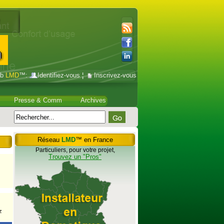
ub
LMD
™:
Identifiez-vous
¦
Inscrivez-vous
Presse & Comm
Archives
Réseau
LMD
™ en France
Particuliers, pour votre projet,
Trouvez un "Pros"
z