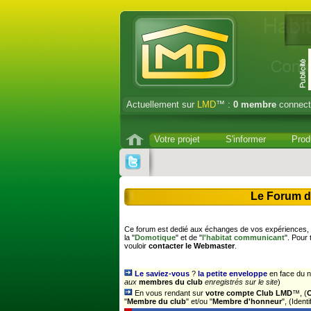
Actuellement sur
LMD
™ :
0
membre
connect
Votre projet
S'informer
Prod
Le Forum d
Ce forum est dedié aux échanges de vos expériences, s
la "
Domotique
" et de "
l'habitat communicant
". Pour
vouloir
contacter le Webmaster
.
Le saviez-vous
?
la petite enveloppe
en face du n
aux
membres du club
enregistrés sur le site
)
En vous rendant sur
votre compte Club LMD
™, (
"
Membre du club
" et/ou "
Membre d'honneur
", (Iden