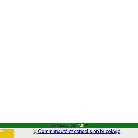
Les Partenaires
LMD
™ :