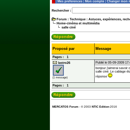
|
Mes preferences
|
Mon compte
|
Changer mon m
Rechercher :
Forum
: Technique : Astuces, expériences, reche
Home-cinéma et multimédia
salle ciné
Proposé par
Message
Pages :
1
Publié le 05-09-2009 17
lastro26
bonjour j'aimerai savoir
salle ciné. Le cablage é
réponse
(1 message)
Pages :
1
MERCATOS Forum
- © 2003
NTIC Edition
-2016