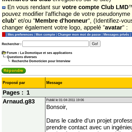
En vous rendant sur
votre compte Club LMD
™
pouvez modifier l'affichage de votre pseudonyme
club
" et/ou "
Membre d'honneur
", (Identifiez-vo
changer également votre logo, appelé "
avatar
" :
|
Mes preferences
|
Mon compte
|
Changer mon mot de passe
|
Messages privés
|
Rechercher :
Forum
: La Domotique et ses applications
Questions diverses
Recherche Domoticien pour Interview
Proposé par
Message
Pages :
1
Arnaud.g83
Publié le 01-04-2011 19:06
Bonsoir,
Dans le cadre d'un projet profess
prendre contact avec un ingénieur