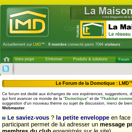
Actuellement sur
LMD
™ :
0
membre
connecté parmi 7094
visiteurs
Votre projet
S'informer
Produits & solutions
Forum
Le Forum de la Domotique : LMD
Ce forum est dedié aux échanges de vos expériences, suggestions, dé
qui font avancer ce monde de la "
Domotique
" et de "
l'habitat comm
suggestion d'un nouveau thème ou sujet de discussion, merci de bien
Webmaster
.
Le saviez-vous
?
la petite enveloppe
en face
participant permet de lui adresser un
message pr
membres du club
enregistrés sur le site
)