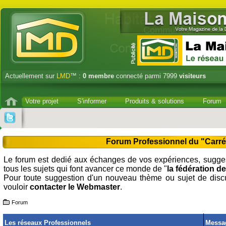
Actuellement sur
LMD
™ :
0
membre
connecté parmi 7999
visiteurs
Votre projet
S'informer
Produits & solutions
Forum
Forum Professionnel du "Carr
Le forum est dedié aux échanges de vos expériences, sugges
tous les sujets qui font avancer ce monde de "
la fédération 
Pour toute suggestion d'un nouveau thème ou sujet de disc
vouloir
contacter le Webmaster
.
Forum
Les réseaux Professionnels
Messa