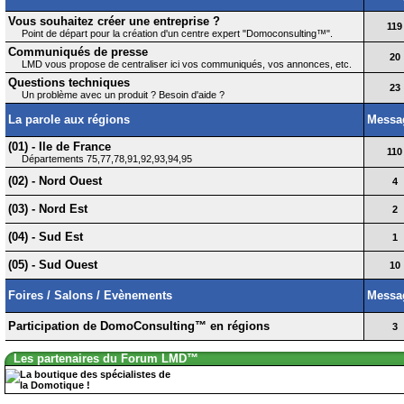
Vous souhaitez créer une entreprise ?
119
Point de départ pour la création d'un centre expert "Domoconsulting™".
Communiqués de presse
20
LMD vous propose de centraliser ici vos communiqués, vos annonces, etc.
Questions techniques
23
Un problème avec un produit ? Besoin d'aide ?
La parole aux régions
Messa
(01) - Ile de France
110
Départements 75,77,78,91,92,93,94,95
(02) - Nord Ouest
4
(03) - Nord Est
2
(04) - Sud Est
1
(05) - Sud Ouest
10
Foires / Salons / Evènements
Messa
Participation de DomoConsulting™ en régions
3
Les partenaires du Forum LMD™