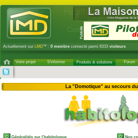
Actuellement sur
LMD
™ :
0
membre
connecté parmi 8333
visiteurs
Votre projet
S'informer
Forum
Produits & solutions
La "Domotique" au secours du 
Généralités sur l'habitologue
Nos c