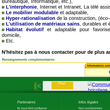
Bureautique, Informatique, etc.),
L'interphonie
, Internet et Intranet, La télé assi
Le mobilier modulable
et adaptable,
Hyper-rationalisation
de la construction, (éco-
L'utilisation de matériaux sains
, durables et 
Habitat évolutif
et adaptable pour favoriser
domicile,
Etc.
N'hésitez pas à nous contacter pour de plus 
Renseignements complementaires
Informations comm
Le
Partenaires
Infos légales
Ils nous font confiance
Nos coordonnées