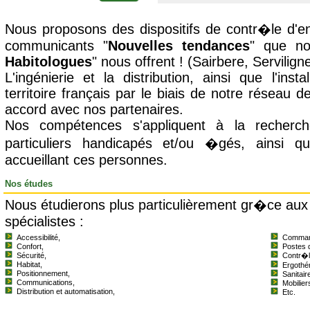
Nous proposons des dispositifs de contr�le d'e
communicants "
Nouvelles tendances
" que no
Habitologues
" nous offrent ! (Sairbere, Serviligne
L'ingénierie et la distribution, ainsi que l'inst
territoire français par le biais de notre réseau de
accord avec nos partenaires.
Nos compétences s'appliquent à la recherc
particuliers handicapés et/ou �gés, ainsi 
accueillant ces personnes.
Nos études
Nous étudierons plus particulièrement gr�ce au
spécialistes
:
Accessibilité,
Command
Confort,
Postes d
Sécurité,
Contr�l
Habitat,
Ergothér
Positionnement,
Sanitair
Communications,
Mobilier
Distribution et automatisation,
Etc.