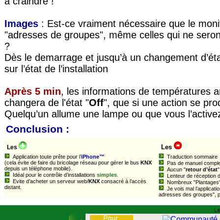
à craindre !
Images
: Est-ce vraiment nécessaire que le mon
"adresses de groupes", même celles qui ne seront
?
Dès le demarrage et jusqu’à un changement d’ét
sur l’état de l’installation
Après 5 min
, les informations de températures ar
changera de l'état "
Off
", que si une action se pro
Quelqu’un allume une lampe ou que vous l’activez
Conclusion :
Les
Les
Application toute prête pour l’
iPhone™
Traduction sommaire
(cela évite de faire du bricolage réseau pour gérer le bus
KNX
Pas de manuel complet (
depuis un téléphone mobile).
Aucun "
retour d’état
"
Idéal pour le contrôle d’installations
simples
.
Lenteur de réception 
Evite d’acheter un serveur web/
KNX
consacré à l’accès
Nombreux "Plantages" 
distant.
Je vois mal l’applicati
adresses des groupes", pos
Le