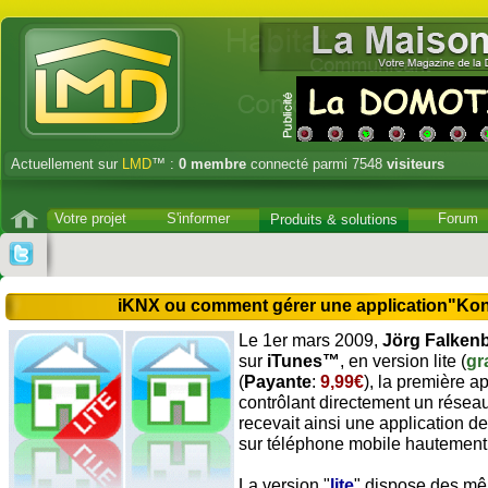
Actuellement sur
LMD
™ :
0
membre
connecté parmi 7548
visiteurs
Votre projet
S'informer
Forum
Produits & solutions
iKNX ou comment gérer une application"Ko
Le 1er mars 2009,
Jörg Falken
sur
iTunes™
, en version lite (
gr
(
Payante
:
9,99€
), la première a
contrôlant directement un résea
recevait ainsi une application d
sur téléphone mobile hautement
La version "
lite
" dispose des mê