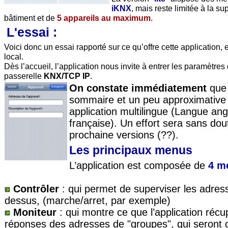
iKNX
, mais reste limitée à la su
bâtiment et de
5 appareils au maximum
.
L'essai :
Voici donc un essai rapporté sur ce qu’offre cette application, e
local.
Dès l’accueil, l’application nous invite à entrer les paramètre
passerelle
KNX/TCP IP
.
On constate immédiatement
que 
sommaire et un peu approximative
application multilingue (Langue ang
française). Un effort sera sans dout
prochaine versions (??).
Les principaux menus
L’application est composée de
4 m
Contrôler
: qui permet de superviser les adres
dessus, (marche/arret, par exemple)
Moniteur
: qui montre ce que l’application récu
réponses des adresses de "groupes", qui seron