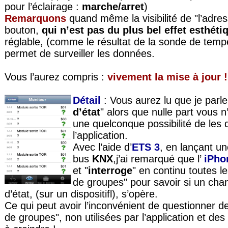
pour l’éclairage :
marche/arret
)
Remarquons
quand même la visibilité de "l’adr
bouton,
qui n’est pas du plus bel effet esthéti
réglable, (comme le résultat de la sonde de tempér
permet de surveiller les données.
Vous l’aurez compris :
vivement la mise à jour !
Détail
:
Vous aurez lu que je parle
d’état
" alors que nulle part vous 
une quelconque possibilité de les
l’application.
Avec l’aide d’
ETS 3
, en lançant u
bus
KNX
,j’ai remarqué que l’
iPh
et "
interroge
" en continu toutes l
de groupes" pour savoir si un ch
d’état, (sur un dispositifl), s’opère.
Ce qui peut avoir l’inconvénient de questionner d
de groupes", non utilisées par l’application et des