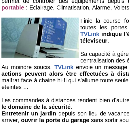
permet de contrôler des équipements depuis
portable
: Eclairage, Climatisation, Alarme, Volets
Finie la course fo
toutes les portes
TVLink
indique l'
téleviseur
.
Sa capacité à gérer
centralisation des
Au moindre soucis,
TVLink
envoie un message v
actions peuvent alors être effectuées à dist
malfrat face à chaine hi-fi qui s'allume toute seule
eteintes ...
Les commandes à distances rendent bien d'autre
le domaine de la sécurité
.
Entretenir un jardin
depuis son lieu de vacanc
arriver,
ouvrir la porte du garage
sans sortir sous