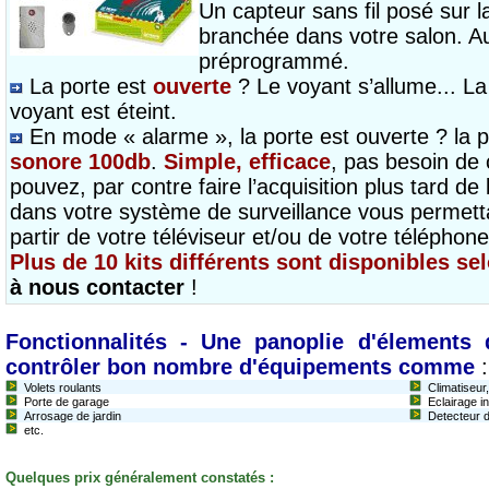
Un capteur sans fil posé sur la
branchée dans votre salon. Au
préprogrammé.
La porte est
ouverte
? Le voyant s’allume... La
voyant est éteint.
En mode « alarme », la porte est ouverte ? la 
sonore 100db
.
Simple, efficace
, pas besoin de
pouvez, par contre faire l’acquisition plus tard de 
dans votre système de surveillance vous permettan
partir de votre téléviseur et/ou de votre téléphone
Plus de 10 kits différents sont disponibles se
à nous contacter
!
Fonctionnalités - Une panoplie d'élement
contrôler bon nombre d'équipements comme
:
Volets roulants
Climatiseur
Porte de garage
Eclairage in
Arrosage de jardin
Detecteur 
etc.
Quelques prix généralement constatés :