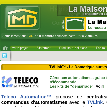
Actuellement sur
LMD
™ :
0
membre
connecté parmi 7860
visiteurs
Votre projet
S'informer
Produits & solutions
Forum
TVLink™ - La Domotique sur vot
Gérer ses automatismes grâce à
télécommande ...
Les kits de "démarrage" [
Voir
]
Teleco Automation™
propose de
centrali
commandes d'automatismes
avec le
TVLink
. 