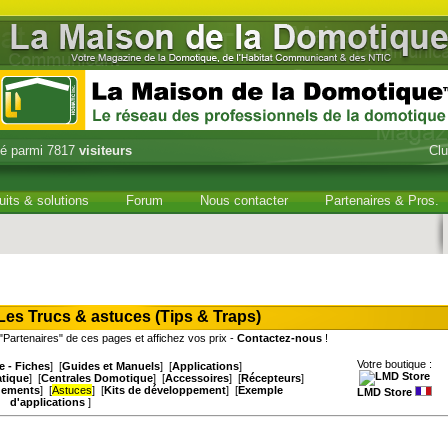
é parmi 7817
visiteurs
Cl
uits & solutions
Forum
Nous contacter
Partenaires & Pros.
Les Trucs & astuces (Tips & Traps)
Partenaires" de ces pages et affichez vos prix -
Contactez-nous
!
Votre boutique :
e - Fiches
] [
Guides et Manuels
] [
Applications
]
atique
] [
Centrales Domotique
] [
Accessoires
] [
Récepteurs
]
gements
] [
Astuces
] [
Kits de développement
] [
Exemple
LMD Store
d'applications
]