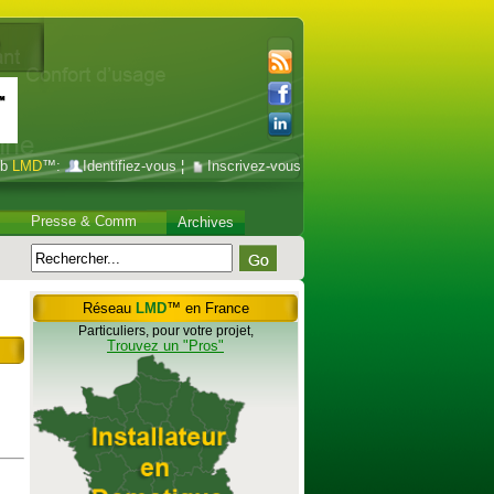
ub
LMD
™:
Identifiez-vous
¦
Inscrivez-vous
Presse & Comm
Archives
Réseau
LMD
™ en France
Particuliers, pour votre projet,
Trouvez un "Pros"