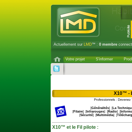
Actuellement sur
LMD
™ :
0
membre
connect
Votre projet
S'informer
Prod
X10™ - 
Professionnels : Devenez "
[
Généralités
] [
La Techniqu
[
Filaire
] [
Infrarouges
] [
Radio
] [
Inform
[
Sécurité
] [
Multimédia
] [
Téléchar
X10™ et le Fil pilote :