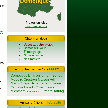
t le
Professionnels :
Inscrivez-vous
Obtenir un devis
Déposez votre projet
Domotisez-vous
Témoignages
Notre mission
Nos métiers
230V
Le "Top Recherches" sur
LMD
™
Domotique
Environnement
Sonos
Mobotix
Crestron
Maison
Vdi
0
!
Nuvo
Philips
Delta
Hager
Loxone
Yamaha
Devolo
Yokis
Corvo
ez
Microsoft
Pronto
Tatung
renouvelable
Annuaire & liens
[
Consulter
]