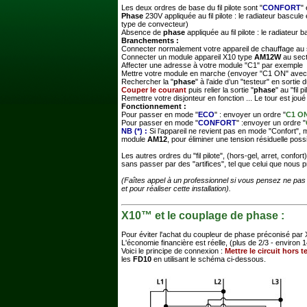
Les deux ordres de base du fil pilote sont "
CONFORT
" 
Phase
230V appliquée au fil pilote : le radiateur bascul
type de convecteur)
Absence de
phase
appliquée au fil pilote : le radiateur
Branchements :
Connecter normalement votre appareil de chauffage au
Connecter un module appareil X10 type
AM12W
au secte
Affecter une adresse à votre module "C1" par exemple
Mettre votre module en marche (envoyer "C1 ON" ave
Rechercher la "
phase
" à l’aide d’un "testeur" en sortie
Couper le courant
puis relier la sortie "
phase
" au "fil pi
Remettre votre disjonteur en fonction ... Le tour est joué 
Fonctionnement :
Pour passer en mode "
ECO
" : envoyer un ordre "
C1 O
Pour passer en mode "
CONFORT
" :envoyer un ordre "
NB (*) :
Si l’appareil ne revient pas en mode "Confort",
module
AM12
, pour éliminer une tension résiduelle possi
Les autres ordres du "fil pilote", (hors-gel, arret, confort
sans passer par des "artifices", tel que celui que nous p
(Faîtes appel à un professionnel si vous pensez ne pas 
et pour réaliser cette installation).
X10™ et le couplage de phase :
Pour éviter l'achat du coupleur de phase préconisé par X
L'économie financière est réelle, (plus de 2/3 - environ 14
Voici le principe de connexion :
Mettre le circuit hors 
les
FD10
en utilisant le schéma ci-dessous.