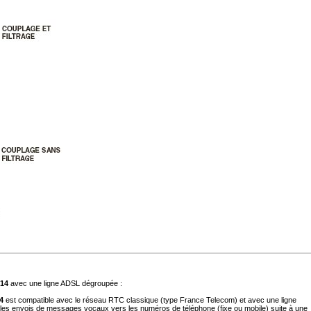
14
avec une ligne ADSL dégroupée :
4
est compatible avec le réseau RTC classique (type France Telecom) et avec une ligne
ée, les envois de messages vocaux vers les numéros de téléphone (fixe ou mobile) suite à une