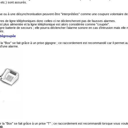
 etc.) sont assurés.
que ou à une désynchronisation peuvent être "interprétées" comme une coupure volontaire de
es de ligne téléphoniques donc celles-ci ne déclencheront pas de fausses alarmes.
st plus alimentée et la ligne téléphonique est alors considérée comme "coupée".
re batterie de secours ; elle pourra déclencher l’alarme sonore en cas d’intrusion mais elle 
és.
 dégroupée
r la "Box" se fait grâce à un prise gigogne ; ce raccordement est recommandé car il permet a
 d'une alarme.
sur la "Box" se fait grâce à un prise "T" ; ce raccordement est recommandé lorsque vous voul
00
.