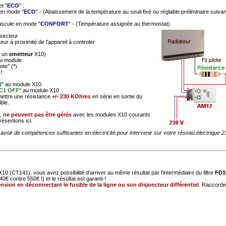
et "
ECO
" :
e en mode "
ECO
" - (Abaissement de la température au seuil fixé ou réglable préliminaire suivan
 bascule en mode "
CONFORT
" - (Température assignée au thermostat)
 secteur
ur à proximité de l’appareil à controler
c un
emetteur
X10)
 du module
lote" (*)
!
N
" au module X10
C1 OFF
" au module X10
 mettre une résistance
+/- 230 KOhms
en série en sortie du
ble.
),
ne peuvent pas être gérés
avec les modules X10 courants
résentons ici.
avoir de compétences suffisantes en électricité pour intervenir sur votre réseau électrique 
10 (CT141), vous avez possibilité d'arriver au même résultat par l'intermédiaire du filtre
FD1
0€ contre 550€ !) et le résultat est garanti !
tension en déconnectant le fusible de la ligne ou son disjoncteur différentiel
. Raccord