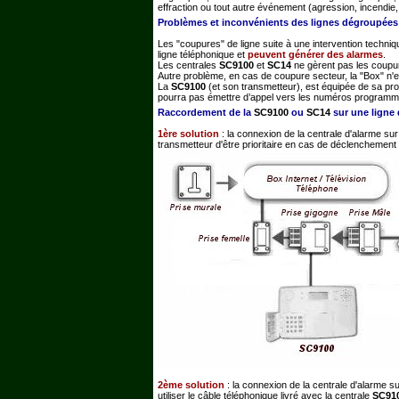
effraction ou tout autre événement (agression, incendie,
Problèmes et inconvénients des lignes dégroupées
Les "coupures" de ligne suite à une intervention techni
ligne téléphonique et
peuvent générer des alarmes
.
Les centrales
SC9100
et
SC14
ne gèrent pas les coupur
Autre problème, en cas de coupure secteur, la "Box" n'e
La
SC9100
(et son transmetteur), est équipée de sa prop
pourra pas émettre d’appel vers les numéros programm
Raccordement de la
SC9100
ou
SC14
sur une ligne
1ère solution
: la connexion de la centrale d'alarme su
transmetteur d'être prioritaire en cas de déclenchement
2ème solution
: la connexion de la centrale d'alarme 
utiliser le câble téléphonique livré avec la centrale
SC91