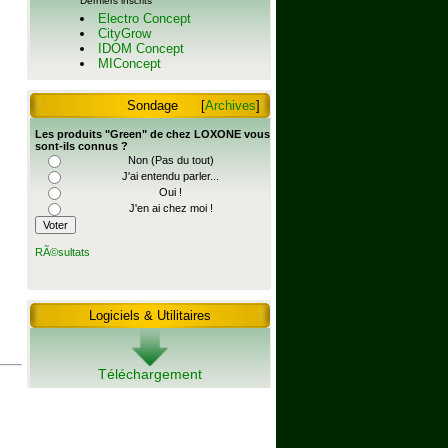
Derniers inscrits
Electro Concept
CityGrow
IDOM Concept
MIConcept
Sondage
[
Archives
]
Les produits "Green" de chez LOXONE vous
sont-ils connus ?
Non (Pas du tout)
J'ai entendu parler...
Oui !
J'en ai chez moi !
RÃ©sultats
Logiciels & Utilitaires
Téléchargement