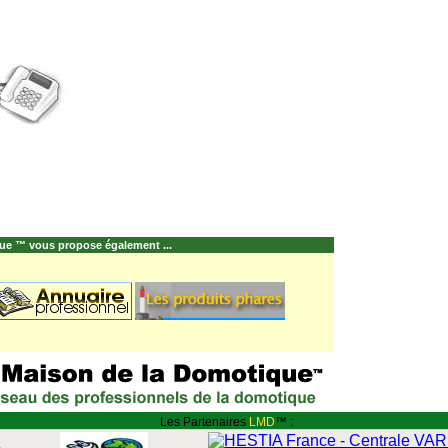
ue ™ vous propose également ...
Les Partenaires
LMD
™ :