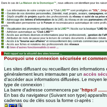
Dans le cas de
La Maison de la Domotique™
, nous utilisons cet identifiant pour les raiso
- Les informations de votre compte sur le "Club
LMD
™" sont protégées en "
SSL
", (
https
- Gestion de vos données personnelles, (Identité, mail, projets, avatars,
campagnes
, et
- Dépôt simplifié de
projets
auprès des professionnels du
réseau
et
suivi de sa prise 
- Adressage des
lettres d'information
de la LMD, du réseau et de ses
partenaires
offi
- Identification permanente sur le
Forum
et reconnaissance automatique de votre profil 
privés
- Visualisation des promotions spécifiques de la
LMD
™ / Accès sur la boutique "
LMD St
- Adhésion automatique au "
Club
LMD™
"
- Accès aux archives diverses et informations pour les professionnels ,
gestion de l'a
- Attribution de mots de passe pour la lecture de certains documents à utilisation réduite.
- Accès à la "
bourse aux affaires
" et renouvellement des contrats commerciaux pour l
- Accès aux fiches et notations des professionnels des
réseaux
-
E
t bien d'autres fonctionnalités à venir ...
Petit rappel sur la sécurité des sites Internet ...
Pourquoi une connexion sécurisée et comment 
Les sites diffusant ou recueillant des informations 
généralement leurs internautes par un
accès séc
d'accéder aux informations diffusées. Le moyen le
type de connexion :
La barre d'adresse commencera par "
https:// ......
En bas du navigateur (Suivant son type) apparaîtra
cadenas ou de clés sous la forme ci-après :