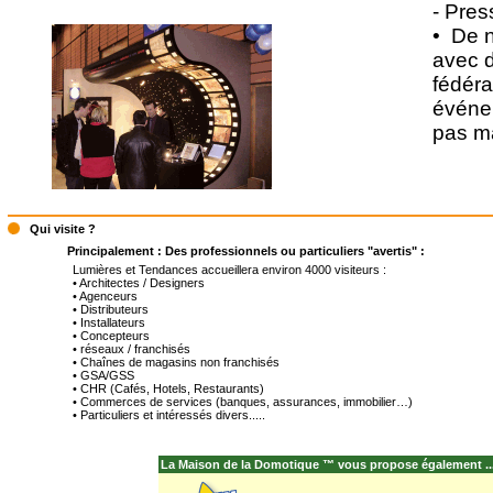
- Pres
• De 
avec di
fédéra
événe
pas m
Qui visite ?
Principalement : Des professionnels ou particuliers "avertis" :
Lumières et Tendances accueillera environ 4000 visiteurs :
• Architectes / Designers
• Agenceurs
• Distributeurs
• Installateurs
• Concepteurs
• réseaux / franchisés
• Chaînes de magasins non franchisés
• GSA/GSS
• CHR (Cafés, Hotels, Restaurants)
• Commerces de services (banques, assurances, immobilier…)
• Particuliers et intéressés divers.....
La Maison de la Domotique ™ vous propose également ..