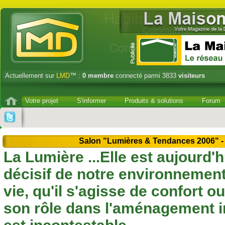
Actuellement sur
LMD
™ :
0
membre
connecté parmi 3833
visiteurs
Votre projet
S'informer
Produits & solutions
Forum
Salon "Lumières & Tendances 2006" -
La Lumière ...Elle est aujourd
décisif de notre environnement
vie, qu'il s'agisse de confort o
son rôle dans l'aménagement in