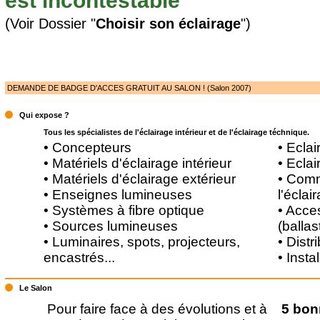
est incontestable
(Voir Dossier "
Choisir son éclairage
")
DEMANDE DE BADGE D'ACCES GRATUIT AU SALON ! (Salon 2007)
Qui expose ?
Tous les spécialistes de l'éclairage intérieur et de l'éclairage téchnique.
• Concepteurs
• Eclai
• Matériels d'éclairage intérieur
• Eclai
• Matériels d'éclairage extérieur
• Comm
• Enseignes lumineuses
l'éclai
• Systèmes à fibre optique
• Acce
• Sources lumineuses
(ballas
• Luminaires, spots, projecteurs,
• Distr
encastrés...
• Insta
Le Salon
Pour faire face à des évolutions et à
5 bon