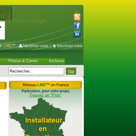
ub
LMD
™:
Identifiez-vous
¦
Inscrivez-vous
Presse & Comm
Archives
Réseau
LMD
™ en France
Particuliers, pour votre projet,
Trouvez un "Pros"