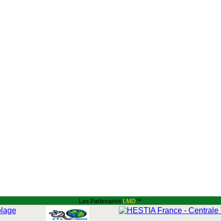
Les Partenaires
LMD
™ :