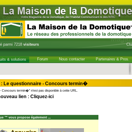
é parmi 7218
visiteurs
Cl
Forum
Nous contacter
Partenaires & Pros.
uits & solutions
Le questionnaire - Concours termin�
 Concours termin�" n'est pas disponible à cette URL.
 nouveau lien :
Cliquez-ici
ue ™ vous propose également ...