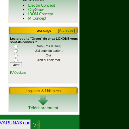
Derniers inscrits
Electro Concept
CityGrow
IDOM Concept
MIConcept
Sondage
[
Archives
]
Les produits "Green" de chez LOXONE vous
sont-ils connus ?
Non (Pas du tout)
J'ai entendu parler...
Oui !
J'en ai chez moi !
RÃ©sultats
Logiciels & Utilitaires
Téléchargement