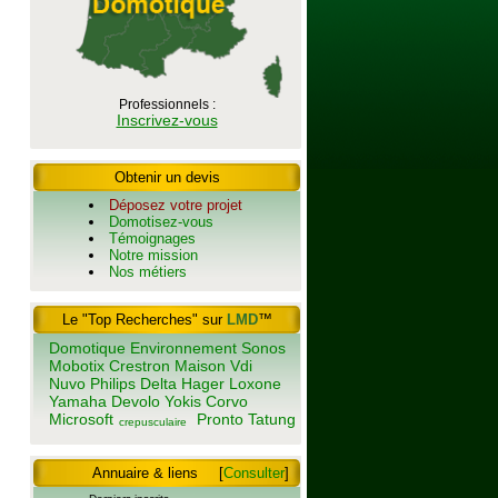
Professionnels :
Inscrivez-vous
Obtenir un devis
Déposez votre projet
Domotisez-vous
Témoignages
Notre mission
Nos métiers
Le "Top Recherches" sur
LMD
™
Domotique
Environnement
Sonos
Mobotix
Crestron
Maison
Vdi
Nuvo
Philips
Delta
Hager
Loxone
Yamaha
Devolo
Yokis
Corvo
Microsoft
Pronto
Tatung
crepusculaire
Annuaire & liens
[
Consulter
]