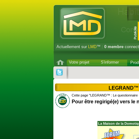
Actuellement sur
LMD
™ :
0
membre
connect
Votre projet
S'informer
Prod
LEGRAND™ : 
Cette page "LEGRAND™ : Le questionnaire -
Pour être regirigé(e) vers le
La Maison de la Domotiq