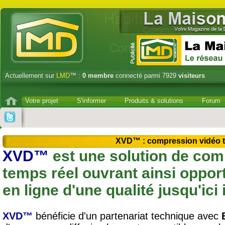
Actuellement sur
LMD
™ :
0
membre
connecté parmi 7929
visiteurs
Votre projet
S'informer
Produits & solutions
Forum
XVD™ : compression vidéo t
XVD™
est une solution de com
temps réel ouvrant ainsi opport
en ligne d'une qualité jusqu'ici
XVD™
bénéficie d'un partenariat technique avec