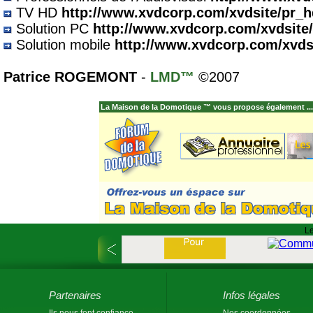
TV HD
http://www.xvdcorp.com/xvdsite/pr_h
Solution PC
http://www.xvdcorp.com/xvdsite
Solution mobile
http://www.xvdcorp.com/xvds
Patrice ROGEMONT
-
LMD™
©2007
La Maison de la Domotique ™ vous propose également ...
Le
Partenaires
Infos légales
Ils nous font confiance
Nos coordonnées