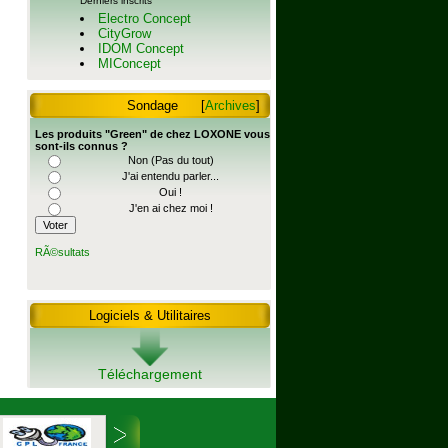
Derniers inscrits
Electro Concept
CityGrow
IDOM Concept
MIConcept
Sondage
[
Archives
]
Les produits "Green" de chez LOXONE vous
sont-ils connus ?
Non (Pas du tout)
J'ai entendu parler...
Oui !
J'en ai chez moi !
RÃ©sultats
Logiciels & Utilitaires
Téléchargement