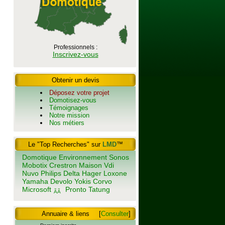
Professionnels :
Inscrivez-vous
Obtenir un devis
Déposez votre projet
Domotisez-vous
Témoignages
Notre mission
Nos métiers
Le "Top Recherches" sur
LMD
™
Domotique
Environnement
Sonos
Mobotix
Crestron
Maison
Vdi
Nuvo
Philips
Delta
Hager
Loxone
Yamaha
Devolo
Yokis
Corvo
Microsoft
Pronto
Tatung
ÃÃ
Annuaire & liens
[
Consulter
]