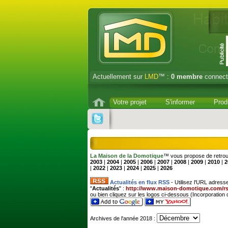
Actuellement sur
LMD
™ :
0
membre
connect
Votre projet
S'informer
Prod
La Maison de la Domotique
™ vous propose de retrouv
2003
|
2004
|
2005
|
2006
|
2007
|
2008
|
2009
|
2010
|
2
|
2022
|
2023
|
2024
|
2025
|
2026
Actualités en flux RSS
- Utilisez l'URL adress
"
Actualités
" :
http://www.maison-domotique.com/rs
ou bien cliquez sur les logos ci-dessous (Incorporation 
Archives de l'année 2018 :