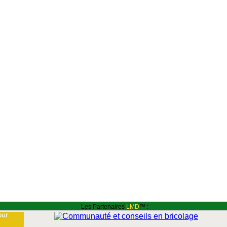
Les Partenaires
LMD
™ :