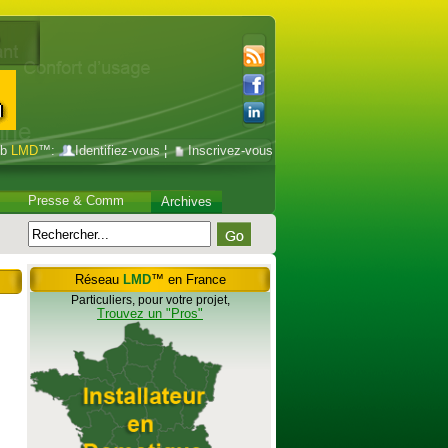
ub
LMD
™:
Identifiez-vous
¦
Inscrivez-vous
Presse & Comm
Archives
Réseau
LMD
™ en France
Particuliers, pour votre projet,
Trouvez un "Pros"