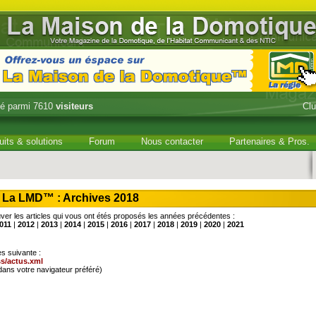
é parmi 7610
visiteurs
Cl
uits & solutions
Forum
Nous contacter
Partenaires & Pros.
La LMD™ : Archives 2018
er les articles qui vous ont étés proposés les années précédentes :
011
|
2012
|
2013
|
2014
|
2015
|
2016
|
2017
|
2018
|
2019
|
2020
|
2021
es suivante :
s/actus.xml
dans votre navigateur préféré)