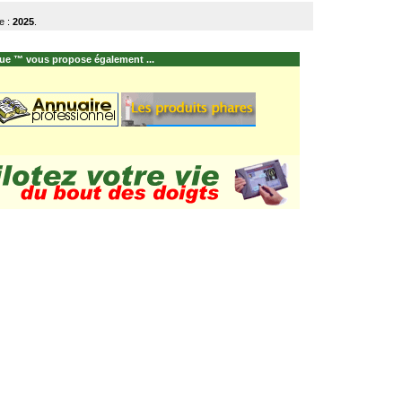
e :
2025
.
ue ™ vous propose également ...