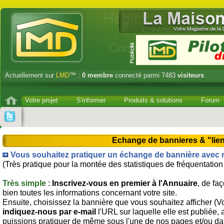
Actuellement sur
LMD
™ :
0
membre
connecté parmi 7483
visiteurs
Votre projet
S'informer
Produits & solutions
Forum
Echange de bannieres & "lien
Vous souhaitez pratiquer un échange de bannière avec n
(Très pratique pour la montée des statistiques de fréquentation 
Très simple
:
Inscrivez-vous en premier à l'Annuaire
, de fa
bien toutes les informations concernant votre site.
Ensuite, choisissez la bannière que vous souhaitez afficher (Vo
indiquez-nous par e-mail
l'URL sur laquelle elle est publiée,
puissions pratiquer de même sous l'une de nos pages et/ou da