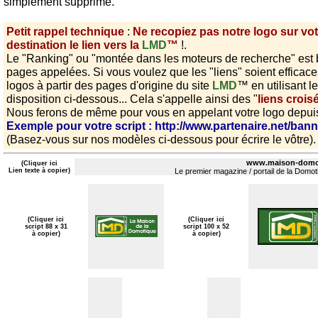
simplement supprimé.
Petit rappel technique
:
Ne recopiez pas notre logo sur vot
destination le lien vers la
LMD
™
!.
Le "Ranking" ou "montée dans les moteurs de recherche" est 
pages appelées. Si vous voulez que les "liens" soient efficaces,
logos à partir des pages d'origine du site
LMD
™ en utilisant le
disposition ci-dessous... Cela s'appelle ainsi des "
liens crois
Nous ferons de même pour vous en appelant votre logo depui
Exemple pour votre script : http://www.partenaire.net/bann
(Basez-vous sur nos modèles ci-dessous pour écrire le vôtre).
www.maison-domo
(Cliquer ici
Lien texte à copier)
Le premier magazine / portail de la Domot
(Cliquer ici
(Cliquer ici
script 88 x 31
script 100 x 52
à copier)
à copier)