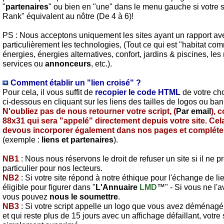
"
partenaires
" ou bien en "une" dans le menu gauche si votre 
Rank" équivalent au nôtre (De 4 à 6)!
PS :
Nous acceptons uniquement les sites ayant un rapport ave
particulièrement les technologies, (Tout ce qui est "habitat co
énergies, énergies alternatives, confort, jardins & piscines, le
services ou
annonceurs
, etc.).
Comment établir un "lien croisé" ?
Pour cela, il vous suffit de
recopier le code HTML
de votre cho
ci-dessous en cliquant sur les liens des tailles de logos ou ba
N'oubliez pas de nous retourner votre script, (
Par email
), 
88x31 qui sera "appelé" directement depuis votre site. Ce
devous incorporer également dans nos pages et compléter a
(exemple :
liens et partenaires
).
NB1
: Nous nous réservons le droit de refuser un site si il ne p
particulier pour nos lecteurs.
NB2
: Si votre site répond à notre éthique pour l'échange de li
éligible pour figurer dans "
L'Annuaire
LMD
™" - Si vous ne l'a
vous pouvez
nous le soumettre
.
NB3
: Si votre script appelle un logo que vous avez déménagé
et qui reste plus de 15 jours avec un affichage défaillant, votre