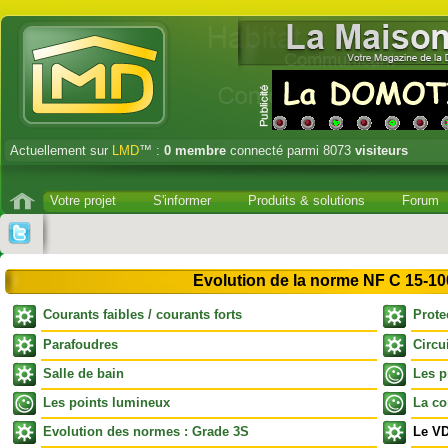
Actuellement sur
LMD
™ :
0
membre
connecté parmi 8073
visiteurs
Votre projet
S'informer
Produits & solutions
Forum
Evolution de la norme NF C 15-10
Courants faibles / courants forts
Protec
Parafoudres
Circu
Salle de bain
Les p
Les points lumineux
La c
Evolution des normes : Grade 3S
Le VD