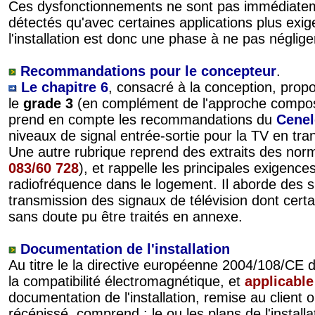
Ces dysfonctionnements ne sont pas immédiateme
détectés qu'avec certaines applications plus exig
l'installation est donc une phase à ne pas néglige
Recommandations pour le concepteur
.
Le chapitre 6
, consacré à la conception, pro
le
grade 3
(en complément de l'approche compos
prend en compte les recommandations du
Cenel
niveaux de signal entrée-sortie pour la TV en tr
Une autre rubrique reprend des extraits des no
083/60 728
), et rappelle les principales exigence
radiofréquence dans le logement. Il aborde des su
transmission des signaux de télévision dont certa
sans doute pu être traités en annexe.
Documentation de l'installation
Au titre le la directive européenne 2004/108/CE 
la compatibilité électromagnétique, et
applicable
documentation de l'installation, remise au client
récépissé, comprend : le ou les plans de l'installa