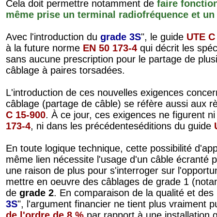
Cela doit permettre notamment de
faire foncti
même prise un terminal radiofréquence et un
Avec l'introduction du
grade 3S
", le guide
UTE C
à la future norme
EN 50 173-4
qui décrit les spé
sans aucune prescription pour le partage de plu
câblage à paires torsadées.
L'introduction de ces nouvelles exigences concer
câblage (partage de câble) se réfère aussi aux rè
C 15-900
. À ce jour, ces exigences ne figurent n
173-4
, ni dans les précédenteséditions du guide
En toute logique technique, cette possibilité d'ap
même lien nécessite l'usage d'un câble écranté 
une raison de plus pour s'interroger sur l'opportu
mettre en oeuvre des câblages de grade 1 (not
de
grade 2
. En comparaison de la qualité et des p
3S
", l'argument financier ne tient plus vraiment 
de l'ordre de 8 %
par rapport à une installatio