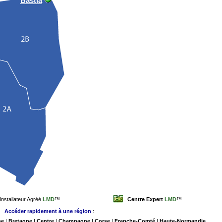
Installateur Agréé
LMD
™
Centre Expert
LMD
™
Accéder rapidement à une région
:
ne
|
Bretagne
|
Centre
|
Champagne
|
Corse
|
Franche-Comté
|
Haute-Normandie