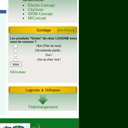
Derniers inscrits
Electro Concept
CityGrow
IDOM Concept
MIConcept
Sondage
[
Archives
]
Les produits "Green" de chez LOXONE vous
sont-ils connus ?
Non (Pas du tout)
J'ai entendu parler...
Oui !
J'en ai chez moi !
RÃ©sultats
Logiciels & Utilitaires
Téléchargement