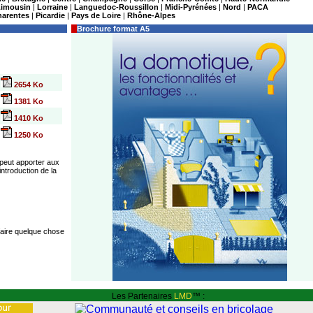
Limousin
|
Lorraine
|
Languedoc-Roussillon
|
Midi-Pyrénées
|
Nord
|
PACA
harentes
|
Picardie
|
Pays de Loire
|
Rhône-Alpes
Brochure format A5
2654 Ko
1381 Ko
1410 Ko
1250 Ko
 peut apporter aux
ntroduction de la
faire quelque chose
Les Partenaires
LMD
™ :