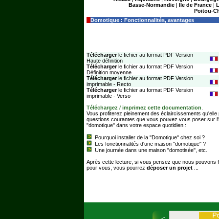
Basse-Normandie
|
Ile de France
|
Poitou-C
Domotique : Fonctionnalités, avantages
Télécharger
le fichier au format PDF Version
Haute définition
Télécharger
le fichier au format PDF Version
Définition moyenne
Télécharger
le fichier au format PDF Version
imprimable - Recto
Télécharger
le fichier au format PDF Version
imprimable - Verso
Téléchargez / imprimez cette documentation
.
Vous profiterez pleinement des éclaircissements qu'elle
questions courantes que vous pouvez vous poser sur l'i
"domotique" dans votre espace quotidien :
Pourquoi installer de la "Domotique" chez soi ?
Les fonctionnalités d'une maison "domotique" ?
Une journée dans une maison "domotisée", etc.
Après cette lecture, si vous pensez que nous pouvons 
pour vous, vous pourrez
déposer un projet
...