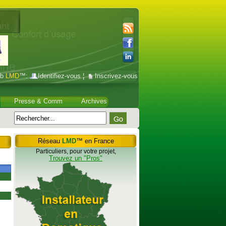
ub
LMD
™:
Identifiez-vous
¦
Inscrivez-vous
Presse & Comm
Archives
Réseau
LMD
™ en France
Particuliers, pour votre projet,
Trouvez un "Pros"