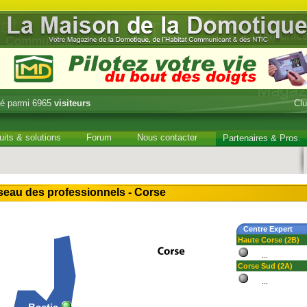
é parmi 6965
visiteurs
Cl
uits & solutions
Forum
Nous contacter
Partenaires & Pros.
seau des professionnels - Corse
Centre Expert
Haute Corse (2B)
...
Corse Sud (2A)
...