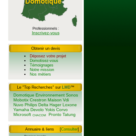
Professionnels :
Inscrivez-vous
Obtenir un devis
Déposez votre projet
Domotisez-vous
Témoignages
Notre mission
Nos métiers
Le "Top Recherches" sur
LMD
™
Domotique
Environnement
Sonos
Mobotix
Crestron
Maison
Vdi
Nuvo
Philips
Delta
Hager
Loxone
Yamaha
Devolo
Yokis
Corvo
Microsoft
Pronto
Tatung
CHACOM
Annuaire & liens
[
Consulter
]