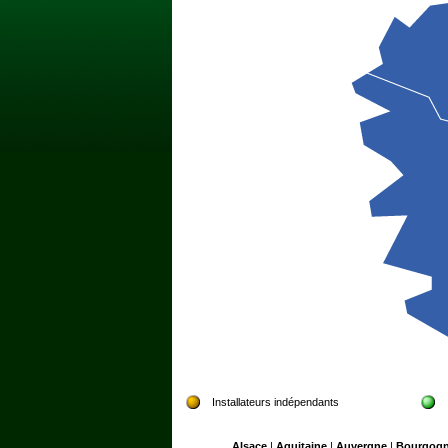
Installateurs indépendants
Alsace
|
Aquitaine
|
Auvergne
|
Bourgog