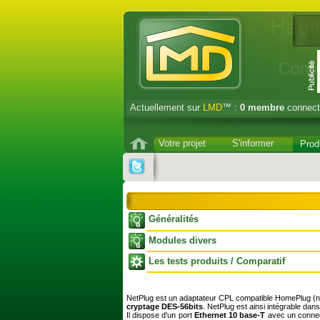
Actuellement sur
LMD
™ :
0
membre
connect
Votre projet
S'informer
Prod
Généralités
Modules divers
Les tests produits / Comparatif
NetPlug est un adaptateur CPL compatible HomePlug (n
cryptage DES-56bits
. NetPlug est ainsi intégrable dan
Il dispose d'un port
Ethernet 10 base-T
avec un connect