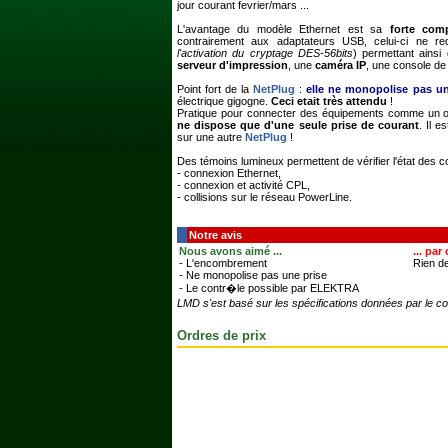
jour courant fevrier/mars ...
L'avantage du modèle Ethernet est sa
forte comp
contrairement aux adaptateurs USB, celui-ci ne re
l'activation du cryptage DES-56bits
) permettant ainsi
serveur d'impression
, une
caméra IP
, une console de
Point fort de la
NetPlug
:
elle ne monopolise pas un
électrique gigogne.
Ceci etait très attendu
!
Pratique pour connecter des équipements comme un or
ne dispose que d'une seule prise de courant
. Il e
sur une autre
NetPlug
!
Des témoins lumineux permettent de vérifier l'état des
- connexion Ethernet,
- connexion et activité CPL,
- collisions sur le réseau PowerLine.
Notre avis
Nous avons aimé ...
... par
- L'encombrement
Rien de
- Ne monopolise pas une prise
- Le contr�le possible par ELEKTRA
LMD s'est basé sur les spécifications données par le co
Ordres de prix