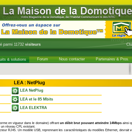
é parmi 11732
visiteurs
Cl
Forum
Nous contacter
Partenaires & Pros.
uits & solutions
LEA : NetPlug
LEA NetPlug
LEA et le 85 Mbits
LEA ELEKTRA
orme en vigueur dans le domaine) offrant
un débit brut pouvant atteindre 14Mbps
ainsi q
s un réseau CPL existant.
eur RJ45. Un modèle USB, reprennant les caractéristiques du modèles Ethernet, devrait vo