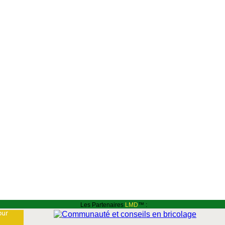
Les Partenaires
LMD
™ :