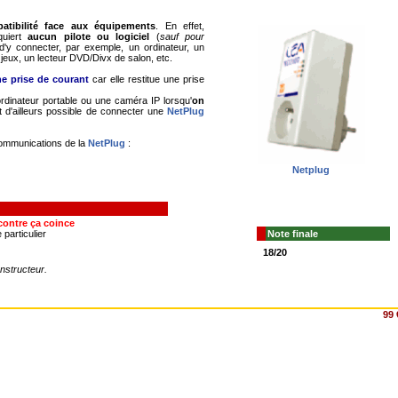
atibilité face aux équipements
. En effet,
quiert
aucun pilote ou logiciel
(
sauf pour
 d'y connecter, par exemple, un ordinateur, un
 jeux, un lecteur DVD/Divx de salon, etc.
e prise de courant
car elle restitue une prise
dinateur portable ou une caméra IP lorsqu'
on
st d'ailleurs possible de connecter une
NetPlug
 communications de la
NetPlug
:
Netplug
 contre ça coince
 particulier
Note finale
18/20
nstructeur.
99 