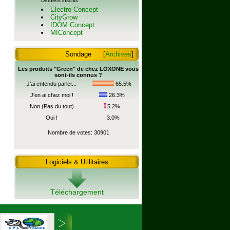
Derniers inscrits
Electro Concept
CityGrow
IDOM Concept
MIConcept
Sondage
[
Archives
]
Les produits "Green" de chez LOXONE vous
sont-ils connus ?
J'ai entendu parler...
65.5%
J'en ai chez moi !
26.3%
Non (Pas du tout)
5.2%
Oui !
3.0%
Nombre de votes: 30901
Logiciels & Utilitaires
Téléchargement