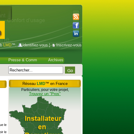
ub
LMD
™:
Identifiez-vous
¦
Inscrivez-vous
Presse & Comm
Archives
Réseau
LMD
™ en France
Particuliers, pour votre projet,
Trouvez un "Pros"
ue le
ir le