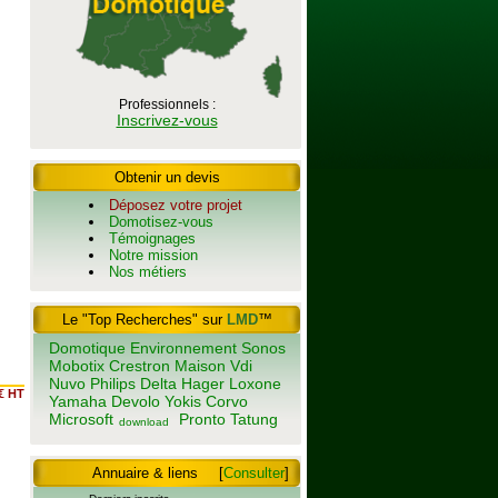
Professionnels :
Inscrivez-vous
Obtenir un devis
Déposez votre projet
Domotisez-vous
Témoignages
Notre mission
Nos métiers
Le "Top Recherches" sur
LMD
™
Domotique
Environnement
Sonos
Mobotix
Crestron
Maison
Vdi
Nuvo
Philips
Delta
Hager
Loxone
€ HT
Yamaha
Devolo
Yokis
Corvo
Microsoft
Pronto
Tatung
download
Annuaire & liens
[
Consulter
]