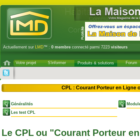
Actuellement sur
LMD
™ :
0
membre
connecté parmi 7223
visiteurs
Votre projet
S'informer
Forum
Produits & solutions
CPL : Courant Porteur en Ligne 
Généralités
Modul
Les test CPL
Le CPL ou "Courant Porteur en 