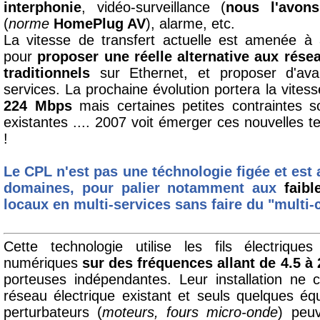
interphonie
, vidéo-surveillance (
nous l'avons
(
norme
HomePlug AV
), alarme, etc.
La vitesse de transfert actuelle est amenée à
pour
proposer une réelle alternative aux rése
traditionnels
sur Ethernet, et proposer d'av
services. La prochaine évolution portera la vites
224 Mbps
mais certaines petites contraintes s
existantes .... 2007 voit émerger ces nouvelles t
!
Le CPL n'est pas une téchnologie figée et es
domaines, pour palier notamment aux
faib
locaux en multi-services sans faire du "multi-
Cette technologie utilise les fils électriqu
numériques
sur des fréquences allant de 4.5 à
porteuses indépendantes. Leur installation ne 
réseau électrique existant et seuls quelques é
perturbateurs (
moteurs, fours micro-onde
) peuv