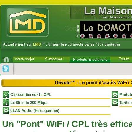
Actuellement sur
LMD
™ :
0
membre
connecté parmi 7157
visiteurs
Votre projet
S'informer
Forum
Produits & solutions
Devolo™ - Le point d'accès WiFi /
Généralités sur le CPL
Module
Le 85 et le 200 Mbps
Tarifs
dLAN Audio (Hors gamme)
Un "Pont" WiFi / CPL très effic