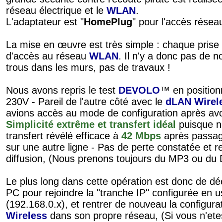
réseau électrique et le
WLAN
.
L'adaptateur est "
HomePlug
" pour l'accès réseau
La mise en œuvre est très simple : chaque prise 
d'accès au réseau
WLAN
. Il n'y a donc pas de n
trous dans les murs, pas de travaux !
Nous avons repris le test
DEVOLO
™ en positionn
230V - Pareil de l'autre côté avec le
dLAN Wirel
avions accès au mode de configuration après avoir
Simplicité extrême et transfert idéal
puisque n
transfert révélé efficace à
42 Mbps
après passage
sur une autre ligne - Pas de perte constatée et re
diffusion, (Nous prenons toujours du MP3 ou du D
Le plus long dans cette opération est donc de 
PC pour rejoindre la "tranche IP" configurée en us
(192.168.0.x), et rentrer de nouveau la configurat
Wireless
dans son propre réseau, (Si vous n'et