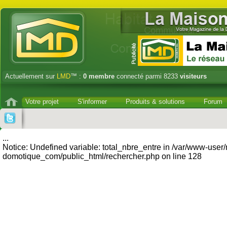
Actuellement sur
LMD
™ :
0
membre
connecté parmi 8233
visiteurs
Votre projet
S'informer
Produits & solutions
Forum
...
Notice: Undefined variable: total_nbre_entre in /var/www-user
domotique_com/public_html/rechercher.php on line 128