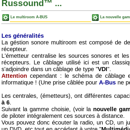
Russound™ ...
Le multiroom A-BUS
La nouvelle g
Les généralités
La géstion sonore multiroom est composé de de
récepteur.
L'émetteur centralise les sources sonores et les 
récepteurs. Le câblage utilisé ici est un classi
s'adjoindre dans un câblage de type "
VDI
".
Attention
cependant : le schéma de câblage e
informatique ! (Une prise câblée pour
A-Bus
ne pe
Les centrales, (émetteurs), ont différentes capac
à 6
.
Suivant la gamme choisie, (voir la
nouvelle ga
de piloter intégralement ces sources à distance.
Vous pouvez donc écouter la radio, un CD, un ju
un DVD, etc.tout en accédant à votre "
Multimédi