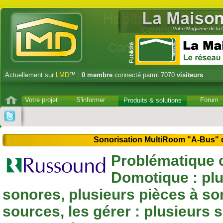
Actuellement sur
LMD
™ :
0
membre
connecté parmi 7070
visiteurs
Votre projet
S'informer
Forum
Produits & solutions
Sonorisation MultiRoom "A-Bus
Problématique 
Domotique : pl
sonores, plusieurs pièces à son
sources, les gérer : plusieurs 