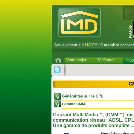
Actuellement sur
LMD
™ :
0
membre
connect
Votre projet
S'informer
Prod
CM
Généralités sur le CPL
Gamme CMM
Courant Multi Media™, (CMM™), disp
communication réseau : ADSL, CPL 
Une gamme de produits complète ..
Societé Française
spé