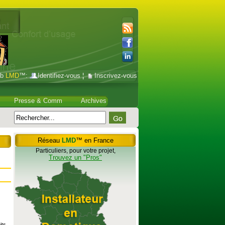
ub
LMD
™:
Identifiez-vous
¦
Inscrivez-vous
Presse & Comm
Archives
Réseau
LMD
™ en France
Particuliers, pour votre projet,
Trouvez un "Pros"
its