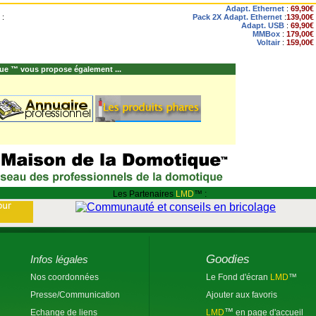
Adapt. Ethernet
:
69,90€
 :
Pack 2X Adapt. Ethernet
:
139,00€
Adapt. USB
:
69,90€
MMBox
:
179,00€
Voltair
:
159,00€
ue ™ vous propose également ...
Les Partenaires
LMD
™ :
Goodies
Infos légales
Nos coordonnées
Le Fond d'écran
LMD
™
Presse/Communication
Ajouter aux favoris
™
Echange de liens
LMD
en page d'accueil