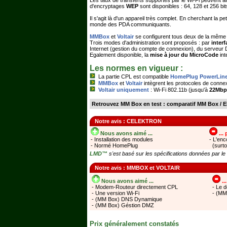
Les taux de transferts supportés par le Wi-Fi peuvent a
d'encryptages
WEP
sont disponibles : 64, 128 et 256 bit
Il s'agit là d'un appareil très complet. En cherchant la pet
monde des PDA communiquants.
MMBox
et
Voltair
se configurent tous deux de la même
Trois modes d'administration sont proposés : par
inter
Internet (gestion du compte de connexion), du serveur 
Egalement disponible, la
mise à jour du MicroCode
int
Les normes en vigueur :
La partie CPL est compatible
HomePlug PowerLin
MMBox
et
Voltair
intègrent les protocoles de conn
Voltair uniquement
: Wi-Fi 802.11b (jusqu'à
22Mbp
Retrouvez MM Box en test :
comparatif MM Box / E
Notre avis : CELEKTRON
Nous avons aimé ...
...
- Installation des modules
- L'en
- Normé HomePlug
(surto
LMD™
s'est basé sur les spécifications données par le
Notre avis : MMBOX et VOLTAIR
Nous avons aimé ...
..
- Modem-Routeur directement CPL
- Le d
- Une version Wi-Fi
- (MM
- (MM Box) DNS Dynamique
- (MM Box) Géstion DMZ
Prix généralement constatés