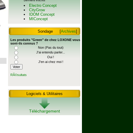
Derniers inscrits
Electro Concept
CityGrow
IDOM Concept
MIConcept
à
Sondage
[
Archives
]
Les produits "Green" de chez LOXONE vous
sont-ils connus ?
Non (Pas du tout)
J'ai entendu parler...
Oui !
J'en ai chez moi !
RÃ©sultats
Logiciels & Utilitaires
Téléchargement