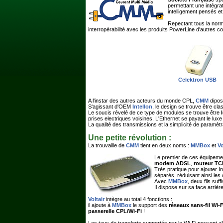
permettant une intégra
intelligement pensés et o
Repectant tous la no
interropérabilité avec les produits PowerLine d'autres c
Celektron USB
A l'instar des autres acteurs du monde CPL,
CMM
dipos
S'agissant d'OEM
Intellon
, le design se trouve être cl
Le soucis révelé de ce type de modules se trouve être
prises electriques voisines. L'Ethernet se payant le lu
La qualité des transmissions et la simplicité de paramèt
Une petite révolution :
La trouvaille de
CMM
tient en deux noms :
MMBox
et
Vo
Le premier de ces équipeme
modem ADSL
,
routeur TC
Très pratique pour ajouter I
séparés, réduisant ainsi les co
Avec
MMBox
, deux fils suf
Il dispose sur sa face arrièr
Voltair
intègre au total 4 fonctions :
il ajoute à
MMBox
le support des
réseaux sans-fil Wi-F
passerelle CPL/Wi-Fi
!