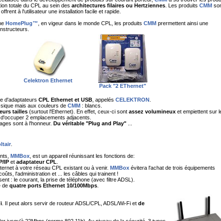
tion totale du CPL au sein des
architectures filaires ou Hertziennes
. Les produits
CMM
son
ffrent à l'utilisateur une installation facile et rapide.
rme
HomePlug™
, en vigeur dans le monde CPL, les produits
CMM
prermettent ainsi une
onstructeurs.
Celektron Ethernet
Pack "2 EThernet"
e d'adaptateurs
CPL Ethernet et USB
, appelés
CELEKTRON
.
assique mais aux couleurs de
CMM
: blancs.
leurs tailles
(surtout l'Ethernet). En effet, ceux-ci sont
assez volumineux
et empiettent sur l
xe d'occuper 2 emplacements adjacents.
rages sont à l'honneur.
Du véritable "Plug and Play"
...
ltair
.
nts,
MMBox
, est un appareil réunissant les fonctions de:
P/IP
et
adaptateur CPL
.
nternet à votre réseau CPL existant ou à venir.
MMBox
évitera l'achat de trois équipements
ûts, l'administration et ... les câbles qui trainent !
fisent : le courant, la prise de téléphone (avec filtre ADSL).
e de
quatre ports Ethernet 10/100Mbps
.
i
. Il peut alors servir de routeur ADSL/CPL, ADSL/Wi-Fi et
de