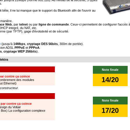
ller jusqu'à 22Mbps (norme 802.11b). Au niveau de la sécurité, 3 types
s.
it bête, il ne lui manque que le support du Bluetooth afin de l'ouvrir au
 manière.
face Web
, par
telnet
ou par
ligne de commande
. Ceux-ci permettent de configurer l'accès 
DHCP integré, du NAT, etc.
erne (par TFTP), gage d'évolutivité et de sécurité.
e
(jusqu'à
14Mbps
,
cryptage DES 56bits
, 300m de portée).
exion ADSL
PPPoE
et
PPPoA
.
s
,
cryptage WEP 256bits
).
lektra
Note finale
 par contre ça coince
14/20
combrement des modules
ut Ethernet)
 constructeur.
Note finale
. par contre ça coince
esign du Voltair
17/20
 Box) La configuration complexe