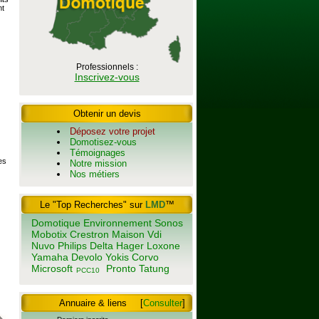
t
Professionnels :
Inscrivez-vous
Obtenir un devis
Déposez votre projet
Domotisez-vous
Témoignages
es
Notre mission
Nos métiers
Le "Top Recherches" sur
LMD
™
Domotique
Environnement
Sonos
Mobotix
Crestron
Maison
Vdi
Nuvo
Philips
Delta
Hager
Loxone
Yamaha
Devolo
Yokis
Corvo
Microsoft
Pronto
Tatung
PCC10
Annuaire & liens
[
Consulter
]