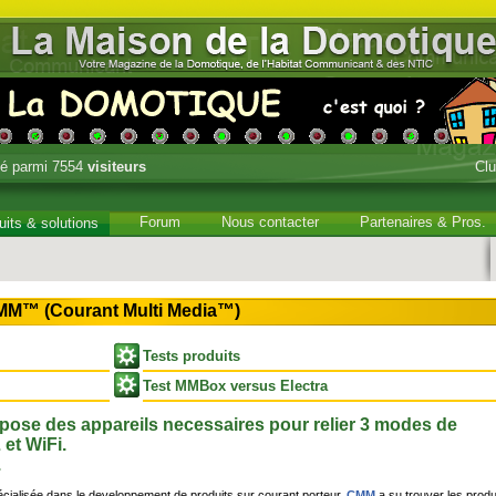
é parmi 7554
visiteurs
Cl
Forum
Nous contacter
Partenaires & Pros.
uits & solutions
M™ (Courant Multi Media™)
Tests produits
Test MMBox versus Electra
ose des appareils necessaires pour relier 3 modes de
et WiFi.
.
cialisée dans le developpement de produits sur courant porteur,
CMM
a su trouver les produ