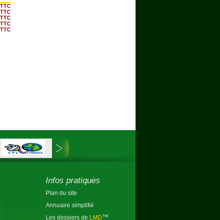
 TTC
 TTC
 TTC
 TTC
 TTC
Infos pratiques
Plan du site
Annuaire simplifié
™
Les dossiers de
LMD